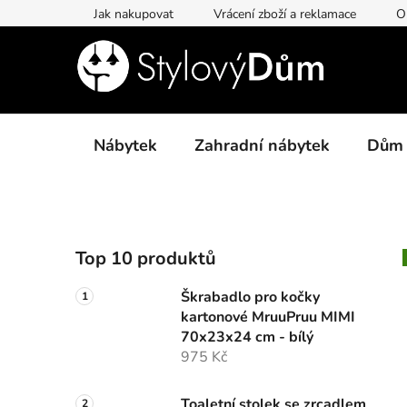
Přejít
Jak nakupovat
Vrácení zboží a reklamace
O
na
obsah
Nábytek
Zahradní nábytek
Dům
P
Top 10 produktů
o
s
Škrabadlo pro kočky
t
kartonové MruuPruu MIMI
r
70x23x24 cm - bílý
a
975 Kč
n
Toaletní stolek se zrcadlem