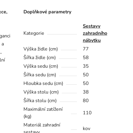
kce,
Doplňkové parametry
Sestavy
Kategorie
zahradního
ganci
nábytku
 a
Výška židle (cm)
77
,
Šířka židle (cm)
58
lní
Výška sedu (cm)
35
Šířka sedu (cm)
50
Hloubka sedu (cm)
50
Výška stolu (cm)
38
Šířka stolu (cm)
80
Maximální zatížení
110
(kg)
Materiál zahradní
kov
sestavy