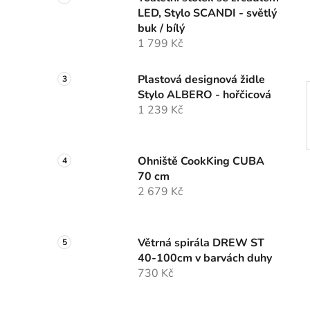
n
LED, Stylo SCANDI - světlý
í
buk / bílý
p
1 799 Kč
a
n
Plastová designová židle
e
Stylo ALBERO - hořčicová
l
1 239 Kč
Ohniště CookKing CUBA
70 cm
2 679 Kč
Větrná spirála DREW ST
40-100cm v barvách duhy
730 Kč