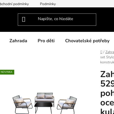
bchodní podmínky
Podmínky ochrany osobních údajů
Dodac
Zahrada
Pro děti
Chovatelské potřeby
Domů
/
Zahra
set Styl
konstruk
Zah
NOVINKA
529
poh
oce
kul