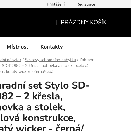
Přihlášení
Registrace
í podmínky, způsoby platby, doba zpracování
Platby GoPay
PRÁZDNÝ KOŠÍK
NÁKUPNÍ
KOŠÍK
Místnost
Kontakty
dní nábytek
/
Sestavy zahradního nábytku
/
Zahradní
o SD-52982 – 2 křesla, pohovka a stolek, ocelová
ce, kulatý wicker - černá/šedá
radní set Stylo SD-
82 – 2 křesla,
ovka a stolek,
lová konstrukce,
atý wicker - černá/