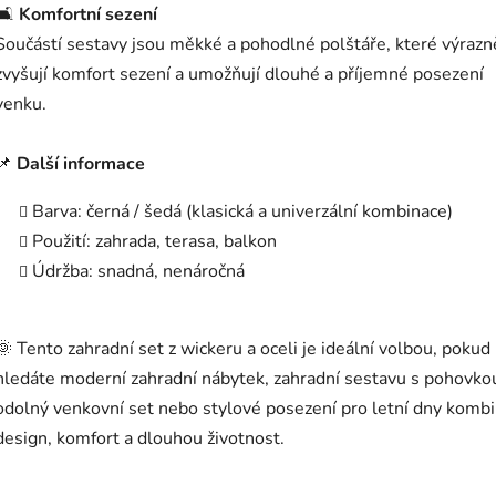
🛋️
Komfortní sezení
Součástí sestavy jsou měkké a pohodlné polštáře, které výrazn
zvyšují komfort sezení a umožňují dlouhé a příjemné posezení
venku.
📌
Další informace
Barva: černá / šedá (klasická a univerzální kombinace)
Použití: zahrada, terasa, balkon
Údržba: snadná, nenáročná
🌞 Tento zahradní set z wickeru a oceli je ideální volbou, pokud
hledáte moderní zahradní nábytek, zahradní sestavu s pohovko
odolný venkovní set nebo stylové posezení pro letní dny kombin
design, komfort a dlouhou životnost.