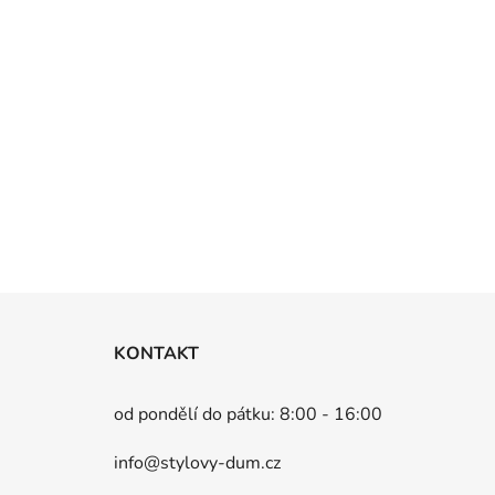
Z
á
KONTAKT
p
a
od pondělí do pátku: 8:00 - 16:00
t
info@stylovy-dum.cz
í