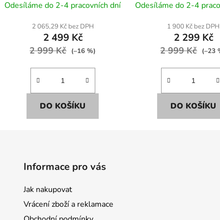
židle) - béžová
židle) - černá
Odesíláme do 2-4 pracovních dní
Odesíláme do 2-4 praco
2 065,29 Kč bez DPH
1 900 Kč bez DPH
2 499 Kč
2 299 Kč
2 999 Kč
2 999 Kč
(–16 %)
(–23 
DO KOŠÍKU
DO KOŠÍKU
Informace pro vás
Jak nakupovat
Vrácení zboží a reklamace
Obchodní podmínky