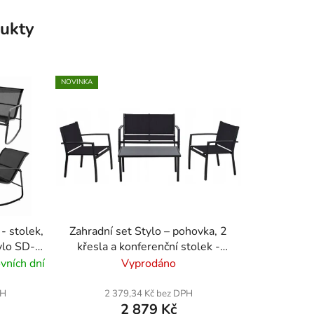
ukty
NOVINKA
- stolek,
Zahradní set Stylo – pohovka, 2
ylo SD-
křesla a konferenční stolek -
černý
vních dní
Vyprodáno
PH
2 379,34 Kč bez DPH
2 879 Kč