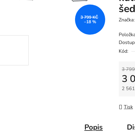
še
3 799 KČ
Značka
–18 %
Položk
Dostup
Kód:
3 799
3 
2 561
Měrná
Tisk
Popis
Di