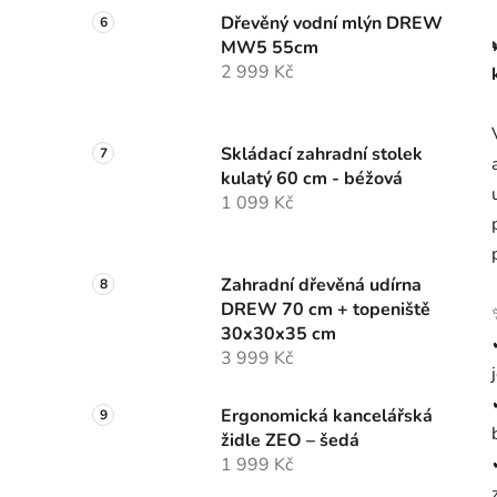
Dřevěný vodní mlýn DREW
MW5 55cm
2 999 Kč
Skládací zahradní stolek
kulatý 60 cm - béžová
1 099 Kč
Zahradní dřevěná udírna
DREW 70 cm + topeniště
30x30x35 cm
3 999 Kč
Ergonomická kancelářská
židle ZEO – šedá
1 999 Kč