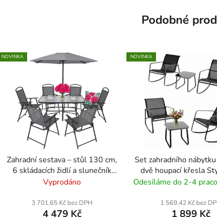
Podobné prod
NOVINKA
NOVINKA
Zahradní sestava – stůl 130 cm,
Set zahradního nábytku 
6 skládacích židlí a slunečník
dvě houpací křesla St
180 cm - grafitový
4219 - černá
Vyprodáno
Odesíláme do 2-4 praco
3 701,65 Kč bez DPH
1 569,42 Kč bez D
4 479 Kč
1 899 Kč