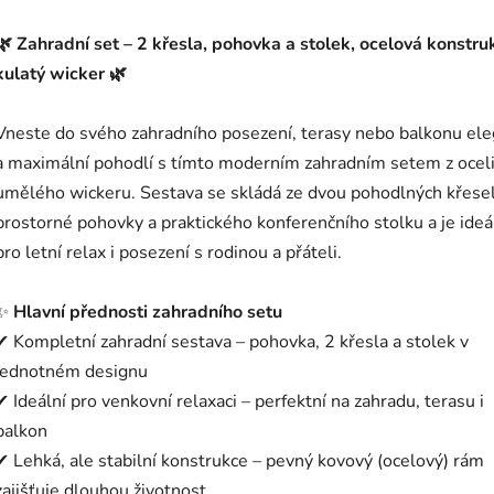
🌿 Zahradní set – 2 křesla, pohovka a stolek, ocelová konstru
kulatý wicker 🌿
Vneste do svého zahradního posezení, terasy nebo balkonu ele
a maximální pohodlí s tímto moderním zahradním setem z oceli
umělého wickeru. Sestava se skládá ze dvou pohodlných křesel
prostorné pohovky a praktického konferenčního stolku a je ideá
pro letní relax i posezení s rodinou a přáteli.
✨
Hlavní přednosti zahradního setu
✔ Kompletní zahradní sestava – pohovka, 2 křesla a stolek v
jednotném designu
✔ Ideální pro venkovní relaxaci – perfektní na zahradu, terasu i
balkon
✔ Lehká, ale stabilní konstrukce – pevný kovový (ocelový) rám
zajišťuje dlouhou životnost