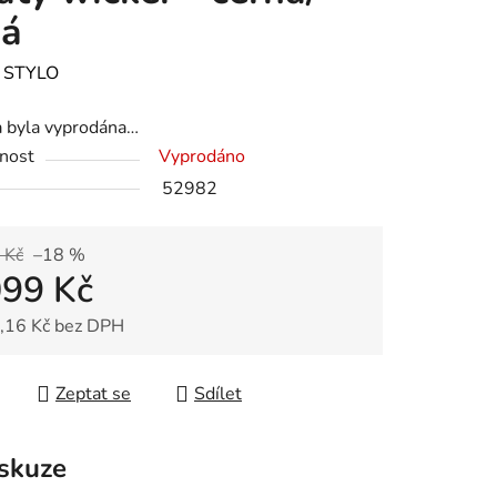
dá
:
STYLO
a byla vyprodána…
nost
Vyprodáno
52982
 Kč
–18 %
099 Kč
,16 Kč bez DPH
 cena:
Zeptat se
Sdílet
skuze