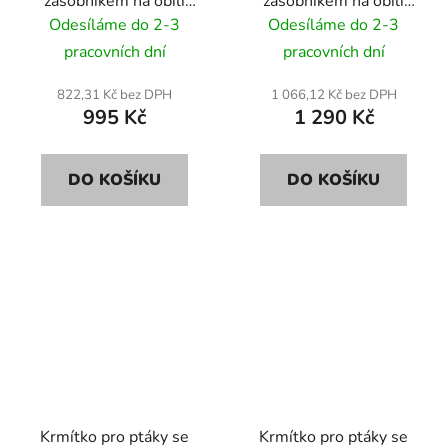
zásobníkem na obilí
zásobníkem na obilí
DREW KW52 35cm
DREW KW60 40cm
Odesíláme do 2-3
Odesíláme do 2-3
pracovních dní
pracovních dní
822,31 Kč bez DPH
1 066,12 Kč bez DPH
995 Kč
1 290 Kč
DO KOŠÍKU
DO KOŠÍKU
Krmítko pro ptáky se
Krmítko pro ptáky se