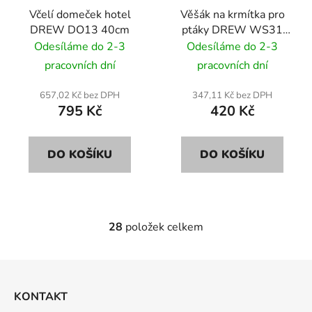
Včelí domeček hotel
Věšák na krmítka pro
DREW DO13 40cm
ptáky DREW WS31
27cm
Odesíláme do 2-3
Odesíláme do 2-3
pracovních dní
pracovních dní
657,02 Kč bez DPH
347,11 Kč bez DPH
795 Kč
420 Kč
DO KOŠÍKU
DO KOŠÍKU
28
položek celkem
O
v
l
Z
á
á
d
KONTAKT
p
a