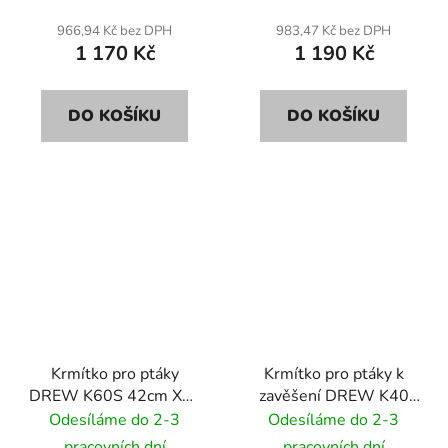
966,94 Kč bez DPH
983,47 Kč bez DPH
1 170 Kč
1 190 Kč
DO KOŠÍKU
DO KOŠÍKU
Krmítko pro ptáky
Krmítko pro ptáky k
DREW K60S 42cm XXL
zavěšení DREW K40
se solárním osvětlením
35cm
Odesíláme do 2-3
Odesíláme do 2-3
LED
pracovních dní
pracovních dní