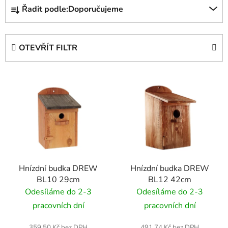
Ř
Řadit podle:
Doporučujeme
a
z
e
OTEVŘÍT FILTR
n
í
V
p
ý
r
p
o
i
d
s
u
p
k
r
t
Hnízdní budka DREW
Hnízdní budka DREW
o
ů
BL10 29cm
BL12 42cm
d
Odesíláme do 2-3
Odesíláme do 2-3
u
pracovních dní
pracovních dní
k
t
359,50 Kč bez DPH
491,74 Kč bez DPH