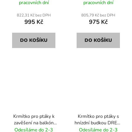
osvětlením LED
pracovních dní
pracovních dní
822,31 Kč bez DPH
805,79 Kč bez DPH
995 Kč
975 Kč
DO KOŠÍKU
DO KOŠÍKU
Krmítko pro ptáky k
Krmítko pro ptáky s
zavěšení na balkón
hnízdní budkou DREW
DREW K35 35cm
KL40 37cm
Odesíláme do 2-3
Odesíláme do 2-3