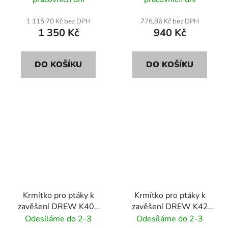
1 115,70 Kč bez DPH
776,86 Kč bez DPH
1 350 Kč
940 Kč
DO KOŠÍKU
DO KOŠÍKU
Krmítko pro ptáky k
Krmítko pro ptáky k
zavěšení DREW K40S
zavěšení DREW K42
35cm se solárním
35cm
Odesíláme do 2-3
Odesíláme do 2-3