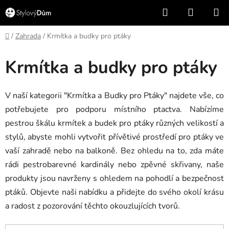
Přejít
Hledat
NÁKUP
na
KOŠÍK
obsah
Domů
/
Zahrada
/
Krmítka a budky pro ptáky
Krmítka a budky pro ptáky
V naší kategorii "Krmítka a Budky pro Ptáky" najdete vše, co
potřebujete pro podporu místního ptactva. Nabízíme
pestrou škálu krmítek a budek pro ptáky různých velikostí a
stylů, abyste mohli vytvořit přívětivé prostředí pro ptáky ve
vaší zahradě nebo na balkoně. Bez ohledu na to, zda máte
rádi pestrobarevné kardinály nebo zpěvné skřivany, naše
produkty jsou navrženy s ohledem na pohodlí a bezpečnost
ptáků. Objevte naši nabídku a přidejte do svého okolí krásu
a radost z pozorování těchto okouzlujících tvorů.