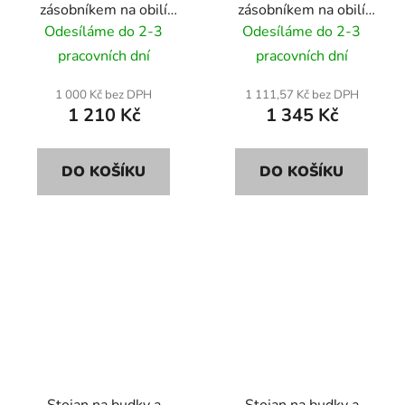
zásobníkem na obilí
zásobníkem na obilí
DREW KW61 40cm
DREW KW71 46cm
Odesíláme do 2-3
Odesíláme do 2-3
XXL
pracovních dní
pracovních dní
1 000 Kč bez DPH
1 111,57 Kč bez DPH
1 210 Kč
1 345 Kč
DO KOŠÍKU
DO KOŠÍKU
Stojan na budky a
Stojan na budky a