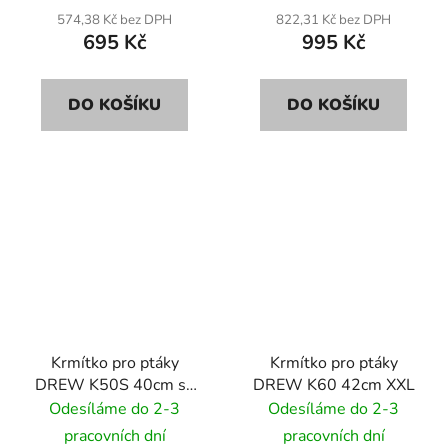
574,38 Kč bez DPH
822,31 Kč bez DPH
695 Kč
995 Kč
DO KOŠÍKU
DO KOŠÍKU
Krmítko pro ptáky
Krmítko pro ptáky
DREW K50S 40cm se
DREW K60 42cm XXL
solárním osvětlením
Odesíláme do 2-3
Odesíláme do 2-3
LED
pracovních dní
pracovních dní