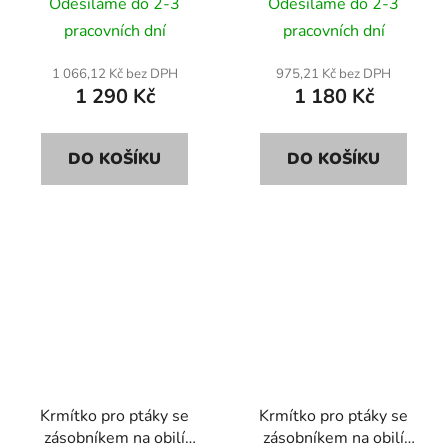
KL60 45cm
KLB50 38cm
Odesíláme do 2-3
Odesíláme do 2-3
pracovních dní
pracovních dní
1 066,12 Kč bez DPH
975,21 Kč bez DPH
1 290 Kč
1 180 Kč
DO KOŠÍKU
DO KOŠÍKU
Krmítko pro ptáky se
Krmítko pro ptáky se
zásobníkem na obilí
zásobníkem na obilí