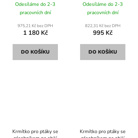
DREW KW50 35cm
DREW KW51 35cm
Odesíláme do 2-3
Odesíláme do 2-3
pracovních dní
pracovních dní
975,21 Kč bez DPH
822,31 Kč bez DPH
1 180 Kč
995 Kč
DO KOŠÍKU
DO KOŠÍKU
Krmítko pro ptáky se
Krmítko pro ptáky se