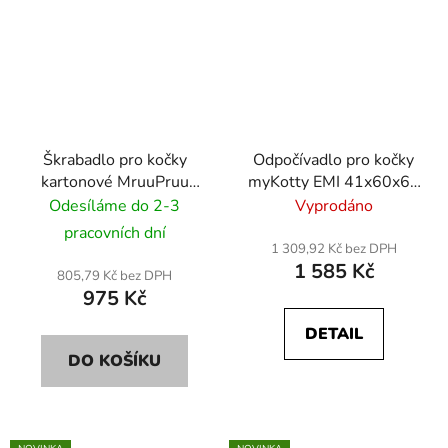
Škrabadlo pro kočky
Odpočívadlo pro kočky
kartonové MruuPruu
myKotty EMI 41x60x65
MIMI 70x23x24 cm -
cm - růžový
Odesíláme do 2-3
Vyprodáno
černý
pracovních dní
1 309,92 Kč bez DPH
1 585 Kč
805,79 Kč bez DPH
975 Kč
DETAIL
DO KOŠÍKU