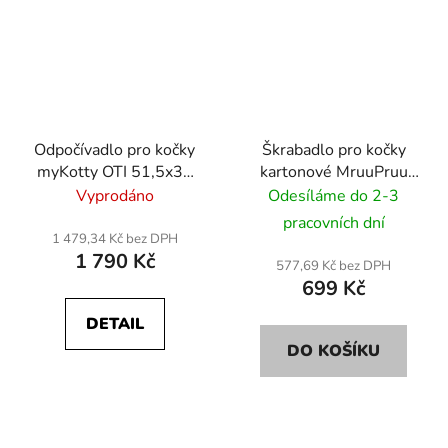
Odpočívadlo pro kočky
Škrabadlo pro kočky
myKotty OTI 51,5x30
kartonové MruuPruu
cm - bílý
NATAN 58x6,5x24 cm
Vyprodáno
Odesíláme do 2-3
- bílý
pracovních dní
1 479,34 Kč bez DPH
1 790 Kč
577,69 Kč bez DPH
699 Kč
DETAIL
DO KOŠÍKU