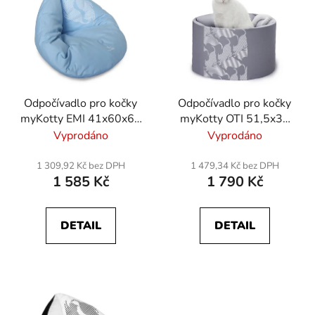
Odpočívadlo pro kočky
Odpočívadlo pro kočky
myKotty EMI 41x60x65
myKotty OTI 51,5x30
cm - modrý
cm - šedá
Vyprodáno
Vyprodáno
1 309,92 Kč bez DPH
1 479,34 Kč bez DPH
1 585 Kč
1 790 Kč
DETAIL
DETAIL