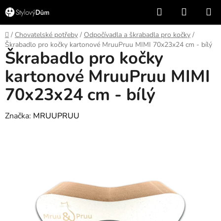
Přejít
Hledat
NÁKUP
na
KOŠÍK
obsah
Domů
/
Chovatelské potřeby
/
Odpočívadla a škrabadla pro kočky
/
Škrabadlo pro kočky kartonové MruuPruu MIMI 70x23x24 cm - bílý
Škrabadlo pro kočky
kartonové MruuPruu MIMI
70x23x24 cm - bílý
Značka:
MRUUPRUU