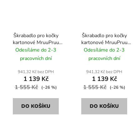
Škrabadlo pro kočky
Škrabadlo pro kočky
kartonové MruuPruu
kartonové MruuPruu
LEON 78x28x24 cm -
LEON 78x28x24 cm -
Odesíláme do 2-3
Odesíláme do 2-3
hnědý
šedá
pracovních dní
pracovních dní
941,32 Kč bez DPH
941,32 Kč bez DPH
1 139 Kč
1 139 Kč
1 555 Kč
1 555 Kč
(–26 %)
(–26 %)
DO KOŠÍKU
DO KOŠÍKU