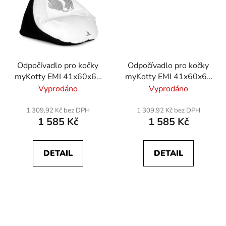
Odpočívadlo pro kočky
Odpočívadlo pro kočky
myKotty EMI 41x60x65
myKotty EMI 41x60x65
cm - bílý
cm - černý
Vyprodáno
Vyprodáno
1 309,92 Kč bez DPH
1 309,92 Kč bez DPH
1 585 Kč
1 585 Kč
DETAIL
DETAIL