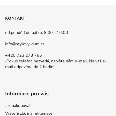
Z
á
KONTAKT
p
a
od pondělí do pátku: 8:00 - 16:00
t
í
info@stylovy-dum.cz
+420 723 273 766
(Pokud telefon nezvedá, napište nám e-mail. Na váš e-
mail odpovíme do 2 hodin)
Informace pro vás
Jak nakupovat
Vrácení zboží a reklamace