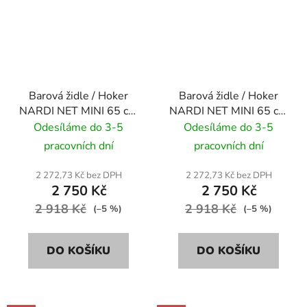
Barová židle / Hoker
Barová židle / Hoker
NARDI NET MINI 65 cm
NARDI NET MINI 65 cm
- salice/ modrozelená
- tortora/ šedo hnědá
Odesíláme do 3-5
Odesíláme do 3-5
pracovních dní
pracovních dní
2 272,73 Kč bez DPH
2 272,73 Kč bez DPH
2 750 Kč
2 750 Kč
2 918 Kč
2 918 Kč
(–5 %)
(–5 %)
DO KOŠÍKU
DO KOŠÍKU