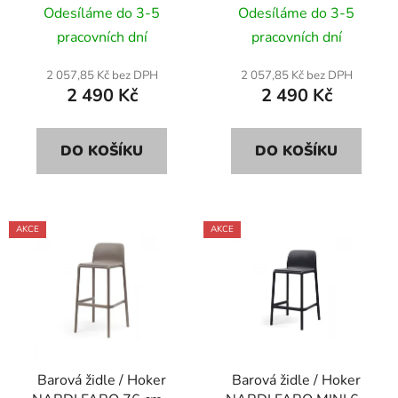
d
caffe/ tmavě hnědá
celeste/ světle modrá
Odesíláme do 3-5
Odesíláme do 3-5
u
pracovních dní
pracovních dní
k
t
2 057,85 Kč bez DPH
2 057,85 Kč bez DPH
ů
2 490 Kč
2 490 Kč
DO KOŠÍKU
DO KOŠÍKU
AKCE
AKCE
Barová židle / Hoker
Barová židle / Hoker