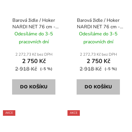
Barová židle / Hoker
Barová židle / Hoker
NARDI NET 76 cm -
NARDI NET 76 cm -
senape/ hořčicově žlutá
tortora/ šedo hnědá
Odesíláme do 3-5
Odesíláme do 3-5
pracovních dní
pracovních dní
2 272,73 Kč bez DPH
2 272,73 Kč bez DPH
2 750 Kč
2 750 Kč
2 918 Kč
2 918 Kč
(–5 %)
(–5 %)
DO KOŠÍKU
DO KOŠÍKU
AKCE
AKCE