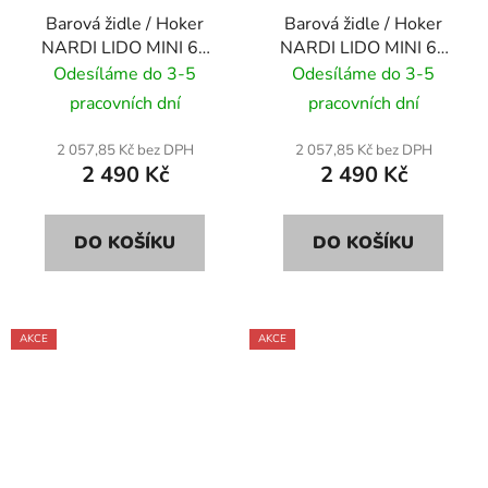
Barová židle / Hoker
Barová židle / Hoker
NARDI LIDO MINI 65
NARDI LIDO MINI 65
cm - caffe/ tmavě hnědá
cm - celeste/ světle
Odesíláme do 3-5
Odesíláme do 3-5
modrá
pracovních dní
pracovních dní
2 057,85 Kč bez DPH
2 057,85 Kč bez DPH
2 490 Kč
2 490 Kč
DO KOŠÍKU
DO KOŠÍKU
AKCE
AKCE