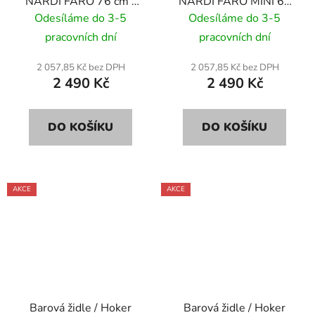
NARDI FARO 76 cm -
NARDI FARO MINI 65
tortora/ šedo hnědá
cm - antracite/
Odesíláme do 3-5
Odesíláme do 3-5
antracitově
pracovních dní
pracovních dní
2 057,85 Kč bez DPH
2 057,85 Kč bez DPH
2 490 Kč
2 490 Kč
DO KOŠÍKU
DO KOŠÍKU
AKCE
AKCE
Barová židle / Hoker
Barová židle / Hoker