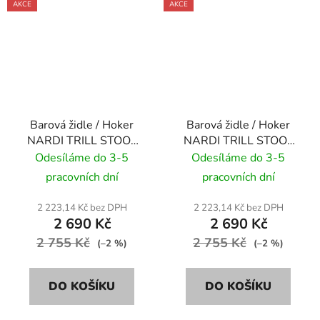
AKCE
AKCE
Barová židle / Hoker
Barová židle / Hoker
NARDI TRILL STOOL
NARDI TRILL STOOL
76 cm - tortora/ šedo
MINI 65 cm - bianco/
Odesíláme do 3-5
Odesíláme do 3-5
hnědá
bílá
pracovních dní
pracovních dní
2 223,14 Kč bez DPH
2 223,14 Kč bez DPH
2 690 Kč
2 690 Kč
2 755 Kč
2 755 Kč
(–2 %)
(–2 %)
DO KOŠÍKU
DO KOŠÍKU