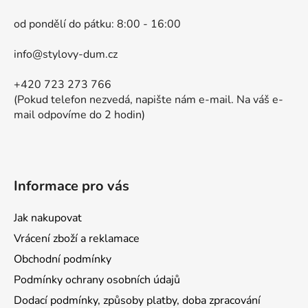
r
a
v
od pondělí do pátku: 8:00 - 16:00
t
k
í
y
info@stylovy-dum.cz
v
ý
+420 723 273 766
p
(Pokud telefon nezvedá, napište nám e-mail. Na váš e-
i
mail odpovíme do 2 hodin)
s
u
Informace pro vás
Jak nakupovat
Vrácení zboží a reklamace
Obchodní podmínky
Podmínky ochrany osobních údajů
Dodací podmínky, způsoby platby, doba zpracování