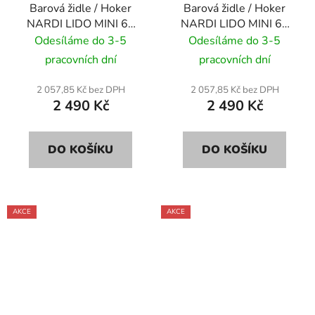
Barová židle / Hoker
Barová židle / Hoker
NARDI LIDO MINI 65
NARDI LIDO MINI 65
cm - antracite/
cm - bianco/ bílá
Odesíláme do 3-5
Odesíláme do 3-5
antracitově
pracovních dní
pracovních dní
2 057,85 Kč bez DPH
2 057,85 Kč bez DPH
2 490 Kč
2 490 Kč
DO KOŠÍKU
DO KOŠÍKU
AKCE
AKCE