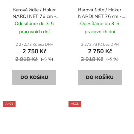
Barová židle / Hoker
Barová židle / Hoker
NARDI NET 76 cm -
NARDI NET 76 cm -
antracite/ antracitově
bianco/ bílá
Odesíláme do 3-5
Odesíláme do 3-5
pracovních dní
pracovních dní
2 272,73 Kč bez DPH
2 272,73 Kč bez DPH
2 750 Kč
2 750 Kč
2 918 Kč
2 918 Kč
(–5 %)
(–5 %)
DO KOŠÍKU
DO KOŠÍKU
AKCE
AKCE