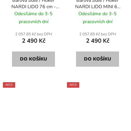
Barová židle / Hoker
Barová židle / Hoker
NARDI LIDO 76 cm -
NARDI LIDO MINI 65
agave/ zelená
cm - agave/ zelená
Odesíláme do 3-5
Odesíláme do 3-5
pracovních dní
pracovních dní
2 057,85 Kč bez DPH
2 057,85 Kč bez DPH
2 490 Kč
2 490 Kč
DO KOŠÍKU
DO KOŠÍKU
AKCE
AKCE