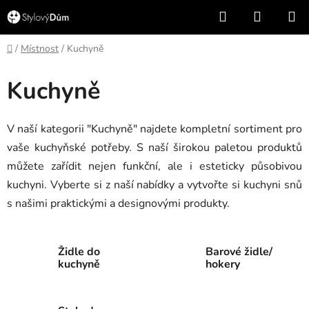
Přejít
Hledat
NÁKUP
na
KOŠÍK
obsah
Domů
/
Místnost
/
Kuchyně
Kuchyně
V naší kategorii "Kuchyně" najdete kompletní sortiment pro
vaše kuchyňské potřeby. S naší širokou paletou produktů
můžete zařídit nejen funkční, ale i esteticky působivou
kuchyni. Vyberte si z naší nabídky a vytvořte si kuchyni snů
s našimi praktickými a designovými produkty.
Židle do
Barové židle/
kuchyně
hokery