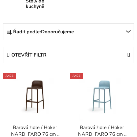
Stoly do
kuchyně
Ř
Řadit podle:
Doporučujeme
a
z
e
OTEVŘÍT FILTR
n
í
V
p
AKCE
AKCE
ý
r
p
o
i
d
s
u
p
k
r
t
Barová židle / Hoker
Barová židle / Hoker
o
ů
NARDI FARO 76 cm -
NARDI FARO 76 cm -