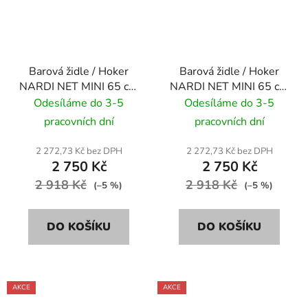
Barová židle / Hoker
Barová židle / Hoker
NARDI NET MINI 65 cm
NARDI NET MINI 65 cm
- bianco/ bílá
- corallo/ červená
Odesíláme do 3-5
Odesíláme do 3-5
pracovních dní
pracovních dní
2 272,73 Kč bez DPH
2 272,73 Kč bez DPH
2 750 Kč
2 750 Kč
2 918 Kč
2 918 Kč
(–5 %)
(–5 %)
DO KOŠÍKU
DO KOŠÍKU
AKCE
AKCE