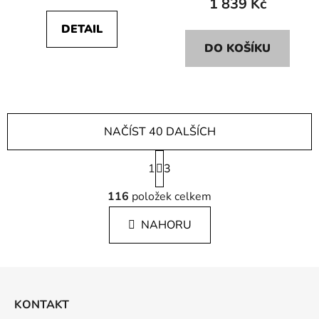
1 839 Kč
DETAIL
DO KOŠÍKU
NAČÍST 40 DALŠÍCH
S
1
t
3
r
O
á
116
položek celkem
v
n
l
k
NAHORU
á
o
d
v
a
á
Z
c
n
á
í
í
KONTAKT
p
p