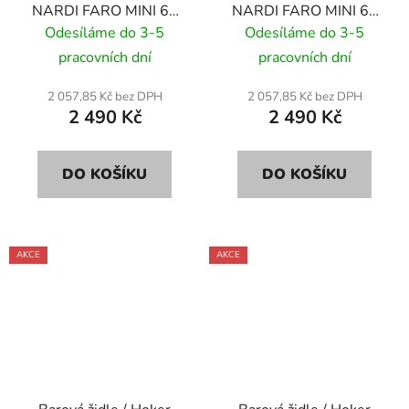
NARDI FARO MINI 65
NARDI FARO MINI 65
cm - bianco/ bílá
cm - celeste/ světle
Odesíláme do 3-5
Odesíláme do 3-5
modrá
pracovních dní
pracovních dní
2 057,85 Kč bez DPH
2 057,85 Kč bez DPH
2 490 Kč
2 490 Kč
DO KOŠÍKU
DO KOŠÍKU
AKCE
AKCE