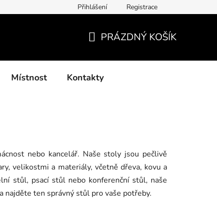
Přihlášení
Registrace
í podmínky, způsoby platby, doba zpracování
Platby GoPay
PRÁZDNÝ KOŠÍK
NÁKUPNÍ
KOŠÍK
Místnost
Kontakty
mácnost nebo kancelář. Naše stoly jsou pečlivě
ry, velikostmi a materiály, včetně dřeva, kovu a
ní stůl, psací stůl nebo konferenční stůl, naše
a najděte ten správný stůl pro vaše potřeby.