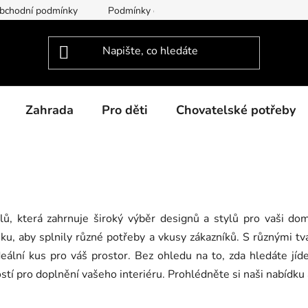
bchodní podmínky
Podmínky ochrany osobních údajů
Dodac
Zahrada
Pro děti
Chovatelské potřeby
ů, která zahrnuje široký výběr designů a stylů pro vaši do
ku, aby splnily různé potřeby a vkusy zákazníků. S různými tva
eální kus pro váš prostor. Bez ohledu na to, zda hledáte jídel
tí pro doplnění vašeho interiéru. Prohlédněte si naši nabídku 