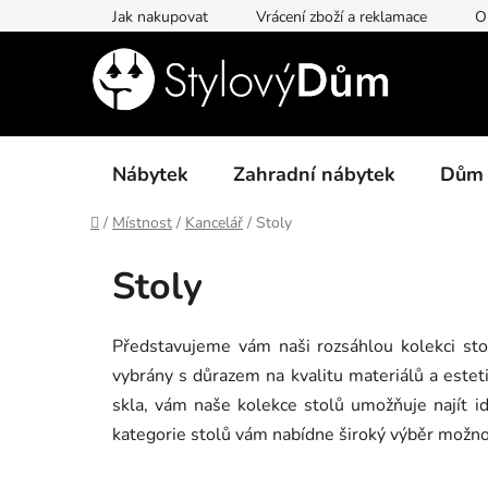
Přejít
Jak nakupovat
Vrácení zboží a reklamace
O
na
obsah
Nábytek
Zahradní nábytek
Dům
Domů
/
Místnost
/
Kancelář
/
Stoly
Stoly
Představujeme vám naši rozsáhlou kolekci stol
vybrány s důrazem na kvalitu materiálů a esteti
skla, vám naše kolekce stolů umožňuje najít id
kategorie stolů vám nabídne široký výběr možnos