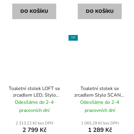
DO KOŠÍKU
DO KOŠÍKU
TIP
Toaletní stolek LOFT se
Toaletní stolek se
zrcadlem LED, Stylo
zrcadlem Stylo SCANDI
SCANDI - dub sonoma
- barva dřeva / bílý
Odesíláme do 2-4
Odesíláme do 2-4
pracovních dní
pracovních dní
2 313,22 Kč bez DPH
1 065,29 Kč bez DPH
2 799 Kč
1 289 Kč