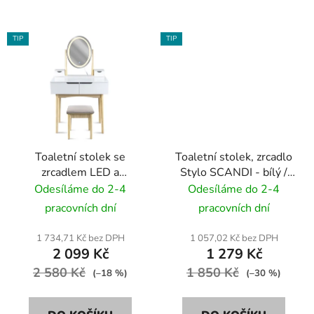
TIP
TIP
Toaletní stolek se
Toaletní stolek, zrcadlo
zrcadlem LED a
Stylo SCANDI - bílý /
béžovým taburetem
světlý buk
Odesíláme do 2-4
Odesíláme do 2-4
Stylo SCANDI - bílý /
pracovních dní
pracovních dní
světlý buk
1 734,71 Kč bez DPH
1 057,02 Kč bez DPH
2 099 Kč
1 279 Kč
2 580 Kč
1 850 Kč
(–18 %)
(–30 %)