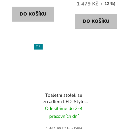
1 479 Kč
(–12 %)
DO KOŠÍKU
DO KOŠÍKU
TIP
Toaletní stolek se
zrcadlem LED, Stylo
SCANDI SD-2974 - bílý
Odesíláme do 2-4
/ světlý buk
pracovních dní
1 461,98 Kč bez DPH