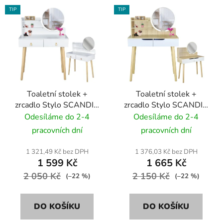
TIP
TIP
Toaletní stolek +
Toaletní stolek +
zrcadlo Stylo SCANDI -
zrcadlo Stylo SCANDI -
bílý / světlý buk
světlý buk / bílý
Odesíláme do 2-4
Odesíláme do 2-4
pracovních dní
pracovních dní
1 321,49 Kč bez DPH
1 376,03 Kč bez DPH
1 599 Kč
1 665 Kč
2 050 Kč
2 150 Kč
(–22 %)
(–22 %)
DO KOŠÍKU
DO KOŠÍKU