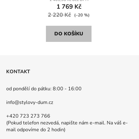
1 769 Kč
2 220 Kč
(–20 %)
DO KOŠÍKU
Z
á
KONTAKT
p
a
od pondělí do pátku: 8:00 - 16:00
t
í
info@stylovy-dum.cz
+420 723 273 766
(Pokud telefon nezvedá, napište nám e-mail. Na váš e-
mail odpovíme do 2 hodin)