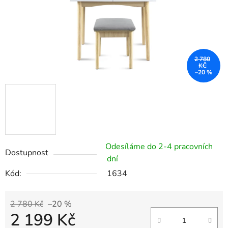
2 780
KČ
–20 %
Odesíláme do 2-4 pracovních
Dostupnost
dní
Kód:
1634
2 780 Kč
–20 %
2 199 Kč