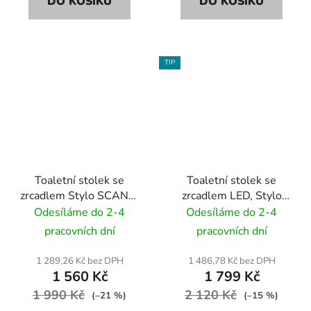
DO KOŠÍKU
DO KOŠÍKU
TIP
Toaletní stolek se
Toaletní stolek se
zrcadlem Stylo SCANDI
zrcadlem LED, Stylo
- bílý / světlý buk
SCANDI - světlý buk /
Odesíláme do 2-4
Odesíláme do 2-4
bílý
pracovních dní
pracovních dní
1 289,26 Kč bez DPH
1 486,78 Kč bez DPH
1 560 Kč
1 799 Kč
1 990 Kč
2 120 Kč
(–21 %)
(–15 %)