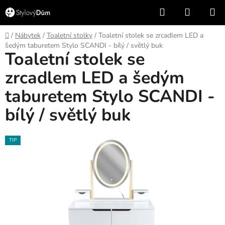
Přejít
Hledat
NÁKUP
na
KOŠÍK
obsah
Domů
/
Nábytek
/
Toaletní stolky
/
Toaletní stolek se zrcadlem LED a
šedým taburetem Stylo SCANDI - bílý / světlý buk
Toaletní stolek se
zrcadlem LED a šedým
taburetem Stylo SCANDI -
bílý / světlý buk
TIP