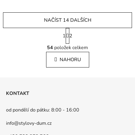
NAČÍST 14 DALŠÍCH
S
1
t
2
r
O
á
54
položek celkem
v
n
l
k
NAHORU
á
o
d
v
a
á
Z
c
n
á
í
í
KONTAKT
p
p
r
a
v
od pondělí do pátku: 8:00 - 16:00
t
k
í
y
info@stylovy-dum.cz
v