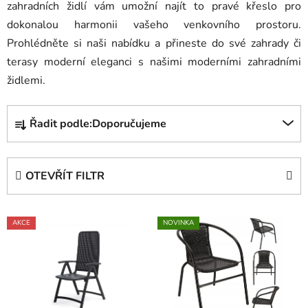
zahradních židlí vám umožní najít to pravé křeslo pro
dokonalou harmonii vašeho venkovního prostoru.
Prohlédněte si naši nabídku a přineste do své zahrady či
terasy moderní eleganci s našimi moderními zahradními
židlemi.
Ř
Řadit podle:
Doporučujeme
a
z
e
OTEVŘÍT FILTR
n
í
V
p
AKCE
NOVINKA
ý
r
p
o
i
d
s
u
p