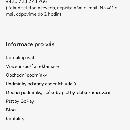
ý
+420 723 273 766
p
(Pokud telefon nezvedá, napište nám e-mail. Na váš e-
i
mail odpovíme do 2 hodin)
s
u
Informace pro vás
Jak nakupovat
Vrácení zboží a reklamace
Obchodní podmínky
Podmínky ochrany osobních údajů
Dodací podmínky, způsoby platby, doba zpracování
Platby GoPay
Blog
Kontakty