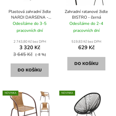
k
r
t
Plastová zahradní židle
Zahradní ratanové židle
o
ů
NARDI DARSENA -
BISTRO - černá
d
antracite/ antracitově
Odesíláme do 3-5
Odesíláme do 2-4
u
pracovních dní
pracovních dní
k
t
2 743,80 Kč bez DPH
519,83 Kč bez DPH
ů
3 320 Kč
629 Kč
3 645 Kč
(–8 %)
DO KOŠÍKU
DO KOŠÍKU
NOVINKA
NOVINKA