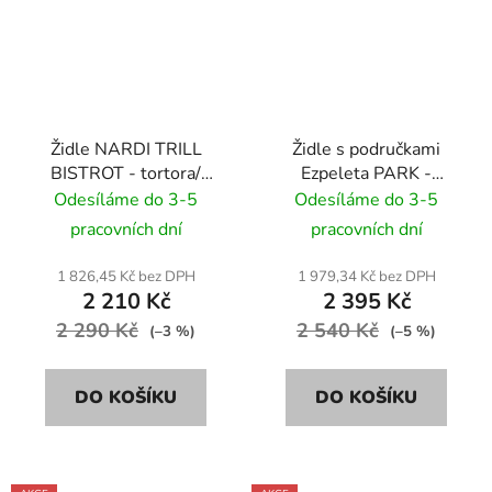
Židle NARDI TRILL
Židle s područkami
BISTROT - tortora/
Ezpeleta PARK -
šedo hnědá
antracit
Odesíláme do 3-5
Odesíláme do 3-5
pracovních dní
pracovních dní
1 826,45 Kč bez DPH
1 979,34 Kč bez DPH
2 210 Kč
2 395 Kč
2 290 Kč
2 540 Kč
(–3 %)
(–5 %)
DO KOŠÍKU
DO KOŠÍKU