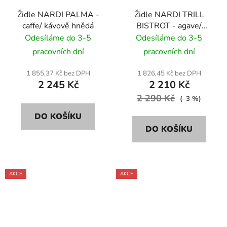
Židle NARDI PALMA -
Židle NARDI TRILL
caffe/ kávově hnědá
BISTROT - agave/
zelená
Odesíláme do 3-5
Odesíláme do 3-5
pracovních dní
pracovních dní
1 855,37 Kč bez DPH
1 826,45 Kč bez DPH
2 245 Kč
2 210 Kč
2 290 Kč
(–3 %)
DO KOŠÍKU
DO KOŠÍKU
AKCE
AKCE