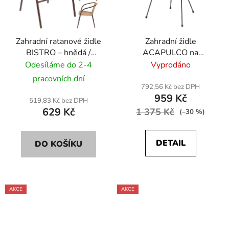
Zahradní ratanové židle
Zahradní židle
BISTRO – hnědá /
ACAPULCO na
béžová
balkon/terasu – černá
Odesíláme do 2-4
Vyprodáno
pracovních dní
792,56 Kč bez DPH
959 Kč
519,83 Kč bez DPH
629 Kč
1 375 Kč
(–30 %)
DETAIL
DO KOŠÍKU
AKCE
AKCE