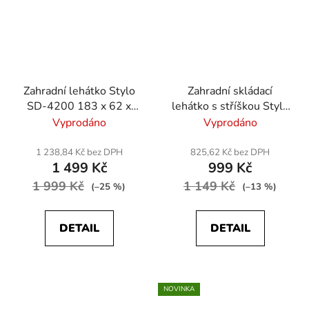
Zahradní lehátko Stylo
Zahradní skládací
SD-4200 183 x 62 x
lehátko s stříškou Stylo
44cm - šedá
SD-54829 –
Vyprodáno
Vyprodáno
polohovací, textilene -
béžová
1 238,84 Kč bez DPH
825,62 Kč bez DPH
1 499 Kč
999 Kč
1 999 Kč
1 149 Kč
(–25 %)
(–13 %)
DETAIL
DETAIL
NOVINKA