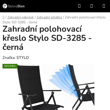
Přejít
Hledat
NÁKUP
na
KOŠÍK
obsah
Domů
/
Zahradní nábytek
/
Zahradní lehátka
/
Zahradní polohovací křeslo
Stylo SD-3285 - černá
Zahradní polohovací
křeslo Stylo SD-3285 -
černá
Značka:
STYLO
NOVINKA