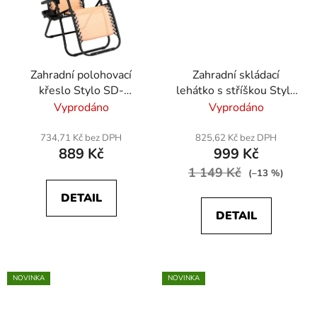
Zahradní polohovací
Zahradní skládací
křeslo Stylo SD-
lehátko s stříškou Stylo
52837- lososová barva
SD-49714 –
Vyprodáno
Vyprodáno
polohovací, textilene -
černá
734,71 Kč bez DPH
825,62 Kč bez DPH
889 Kč
999 Kč
1 149 Kč
(–13 %)
DETAIL
DETAIL
NOVINKA
NOVINKA