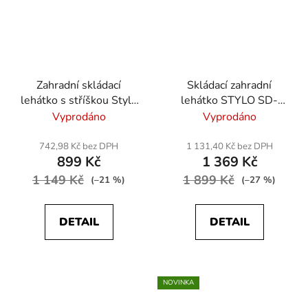
Zahradní skládací
Skládací zahradní
lehátko s stříškou Stylo
lehátko STYLO SD-
SD-49767 –
3234 - černá
Vyprodáno
Vyprodáno
polohovací, textilene -
šedá
742,98 Kč bez DPH
1 131,40 Kč bez DPH
899 Kč
1 369 Kč
1 149 Kč
1 899 Kč
(–21 %)
(–27 %)
DETAIL
DETAIL
NOVINKA