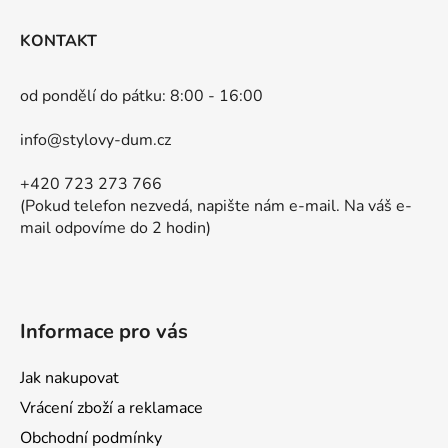
á
KONTAKT
p
a
od pondělí do pátku: 8:00 - 16:00
t
í
info@stylovy-dum.cz
+420 723 273 766
(Pokud telefon nezvedá, napište nám e-mail. Na váš e-
mail odpovíme do 2 hodin)
Informace pro vás
Jak nakupovat
Vrácení zboží a reklamace
Obchodní podmínky