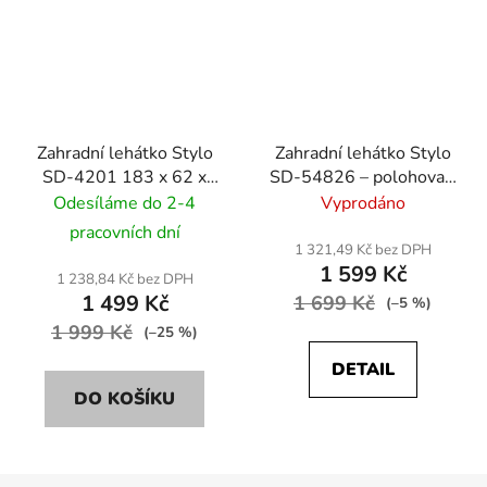
Zahradní lehátko Stylo
Zahradní lehátko Stylo
SD-4201 183 x 62 x
SD-54826 – polohovací
44cm - béžová
(5 poloh) - šedá
Odesíláme do 2-4
Vyprodáno
pracovních dní
1 321,49 Kč bez DPH
1 599 Kč
1 238,84 Kč bez DPH
1 499 Kč
1 699 Kč
(–5 %)
1 999 Kč
(–25 %)
DETAIL
DO KOŠÍKU
Z