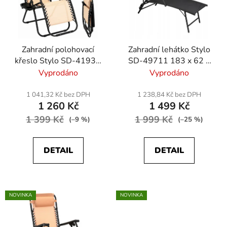
Zahradní polohovací
Zahradní lehátko Stylo
křeslo Stylo SD-4193 -
SD-49711 183 x 62 x
béžová
44cm - černá
Vyprodáno
Vyprodáno
1 041,32 Kč bez DPH
1 238,84 Kč bez DPH
1 260 Kč
1 499 Kč
1 399 Kč
1 999 Kč
(–9 %)
(–25 %)
DETAIL
DETAIL
NOVINKA
NOVINKA