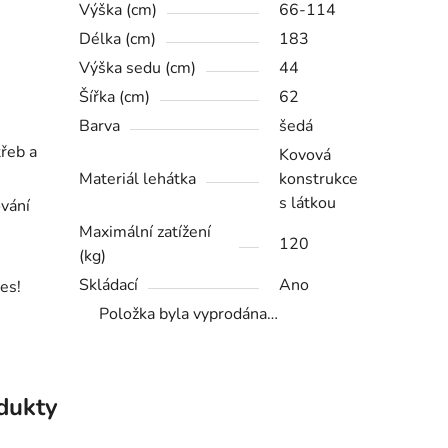
Výška (cm)
66-114
Délka (cm)
183
Výška sedu (cm)
44
Šířka (cm)
62
Barva
šedá
třeb a
Kovová
Materiál lehátka
konstrukce
s látkou
ování
Maximální zatížení
120
(kg)
Skládací
Ano
es!
Položka byla vyprodána…
odukty