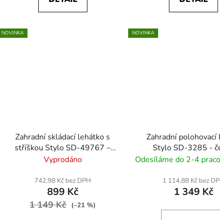
NOVINKA
NOVINKA
Zahradní skládací lehátko s
Zahradní polohovací 
stříškou Stylo SD-49767 –
Stylo SD-3285 - č
polohovací, textilene - šedá
Vyprodáno
Odesíláme do 2-4 praco
742,98 Kč bez DPH
1 114,88 Kč bez D
899 Kč
1 349 Kč
1 149 Kč
(–21 %)