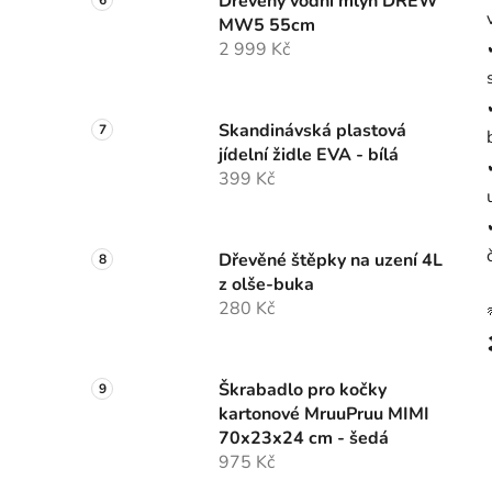
Dřevěný vodní mlýn DREW
MW5 55cm
2 999 Kč
Skandinávská plastová
jídelní židle EVA - bílá
399 Kč
Dřevěné štěpky na uzení 4L
z olše-buka
280 Kč
Škrabadlo pro kočky
kartonové MruuPruu MIMI
70x23x24 cm - šedá
975 Kč