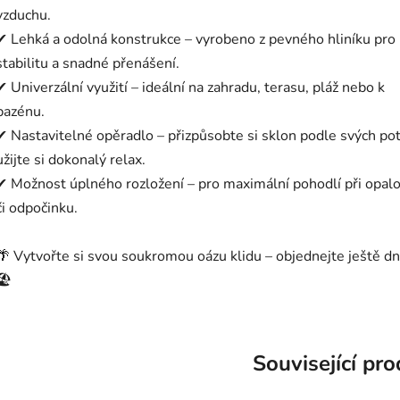
vzduchu.
✔ Lehká a odolná konstrukce – vyrobeno z pevného hliníku pro
stabilitu a snadné přenášení.
✔ Univerzální využití – ideální na zahradu, terasu, pláž nebo k
bazénu.
✔ Nastavitelné opěradlo – přizpůsobte si sklon podle svých po
užijte si dokonalý relax.
✔ Možnost úplného rozložení – pro maximální pohodlí při opal
či odpočinku.
🌴 Vytvořte si svou soukromou oázu klidu – objednejte ještě dn
🏖
Související pr