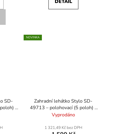
DETAIL
NOVINKA
lo SD-
Zahradní lehátko Stylo SD-
poloh) -
49713 – polohovací (5 poloh) -
černá
Vyprodáno
PH
1 321,49 Kč bez DPH