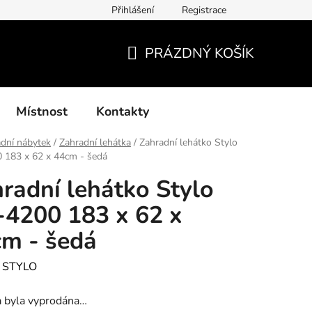
Přihlášení
Registrace
í podmínky, způsoby platby, doba zpracování
Platby GoPay
PRÁZDNÝ KOŠÍK
NÁKUPNÍ
KOŠÍK
Místnost
Kontakty
dní nábytek
/
Zahradní lehátka
/
Zahradní lehátko Stylo
 183 x 62 x 44cm - šedá
radní lehátko Stylo
4200 183 x 62 x
m - šedá
:
STYLO
a byla vyprodána…