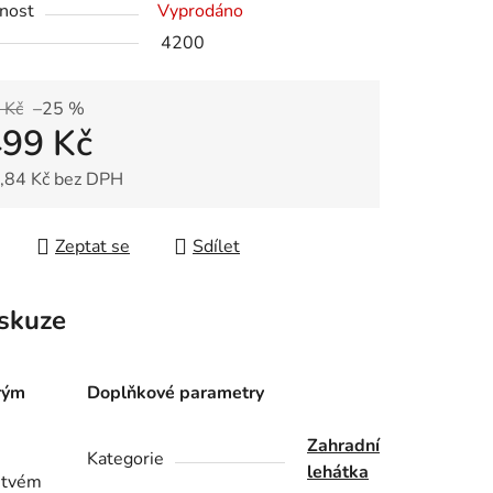
nost
Vyprodáno
4200
 Kč
–25 %
499 Kč
,84 Kč bez DPH
 cena:
Zeptat se
Sdílet
skuze
rým
Doplňkové parametry
Zahradní
Kategorie
lehátka
rstvém