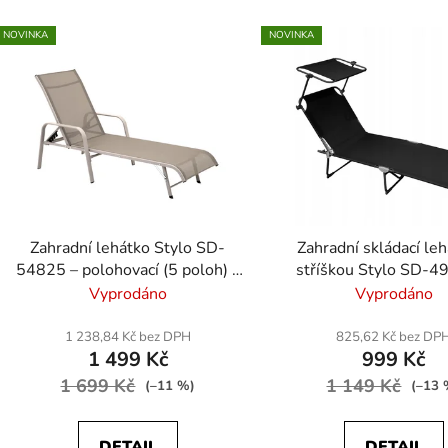
NOVINKA
NOVINKA
Zahradní lehátko Stylo SD-
Zahradní skládací leh
54825 – polohovací (5 poloh) -
stříškou Stylo SD-4
béžová
polohovací, textilene 
Vyprodáno
Vyprodáno
1 238,84 Kč bez DPH
825,62 Kč bez DP
1 499 Kč
999 Kč
1 699 Kč
1 149 Kč
(–11 %)
(–13 
DETAIL
DETAIL