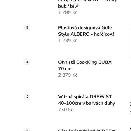
í
buk / bílý
p
1 799 Kč
a
n
Plastová designová židle
e
Stylo ALBERO - hořčicová
l
1 239 Kč
Ohniště CookKing CUBA
70 cm
2 879 Kč
Větrná spirála DREW ST
40-100cm v barvách duhy
730 Kč