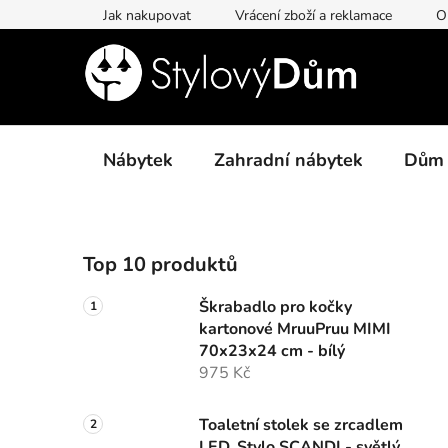
Přejít
Jak nakupovat
Vrácení zboží a reklamace
O
na
obsah
Nábytek
Zahradní nábytek
Dům
P
Top 10 produktů
o
s
Škrabadlo pro kočky
t
kartonové MruuPruu MIMI
r
70x23x24 cm - bílý
a
975 Kč
n
n
Toaletní stolek se zrcadlem
LED, Stylo SCANDI - světlý