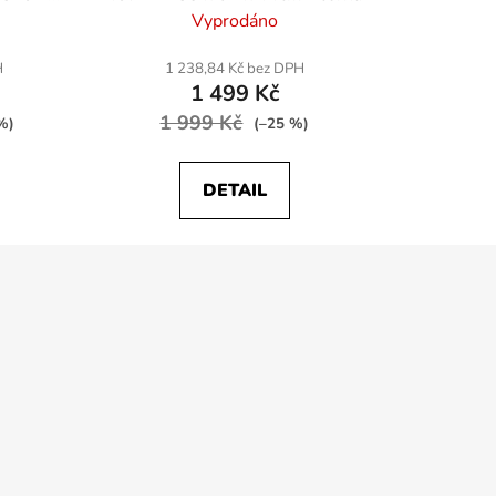
- béžová
Vyprodáno
H
1 238,84 Kč bez DPH
1 499 Kč
1 999 Kč
%)
(–25 %)
DETAIL