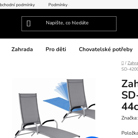
bchodní podmínky
Podmínky ochrany osobních údajů
Dodac
Zahrada
Pro děti
Chovatelské potřeby
Domů
/
Zahra
SD-4200
Zah
SD-
44c
Značka
Položk