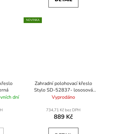
NOVINKA
křeslo
Zahradní polohovací křeslo
erná
Stylo SD-52837- lososová
barva
vních dní
Vyprodáno
PH
734,71 Kč bez DPH
889 Kč