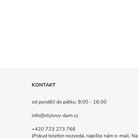
Z
á
KONTAKT
p
a
od pondělí do pátku: 8:00 - 16:00
t
info@stylovy-dum.cz
í
+420 723 273 766
(Pokud telefon nezvedá, napište nám e-mail. Na