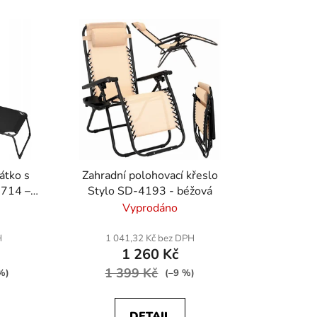
átko s
Zahradní polohovací křeslo
9714 –
Stylo SD-4193 - béžová
- černá
Vyprodáno
H
1 041,32 Kč bez DPH
1 260 Kč
1 399 Kč
%)
(–9 %)
DETAIL