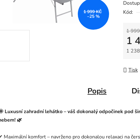
Dostup
1 999 KČ
Kód:
–25 %
1 999
1 
1 238
Měrná
Tisk
Popis
Di
🌞 Luxusní zahradní lehátko – váš dokonalý odpočinek pod ši
nebem! 🌿
✔ Maximální komfort – navrženo pro dokonalou relaxaci na če