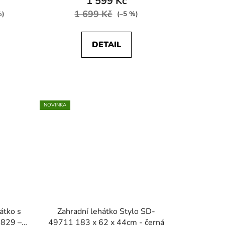
1 599 Kč
1 699 Kč
%)
(–5 %)
DETAIL
NOVINKA
átko s
Zahradní lehátko Stylo SD-
4829 –
49711 183 x 62 x 44cm - černá