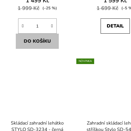
1 499 Kč
1 599 Kč
1 999 Kč
1 699 Kč
(–25 %)
(–5 
DETAIL
DO KOŠÍKU
NOVINKA
Skládací zahradní lehátko
Zahradní skládací leh
STYLO SD-3234 - černá
stříškou Stylo SD-5