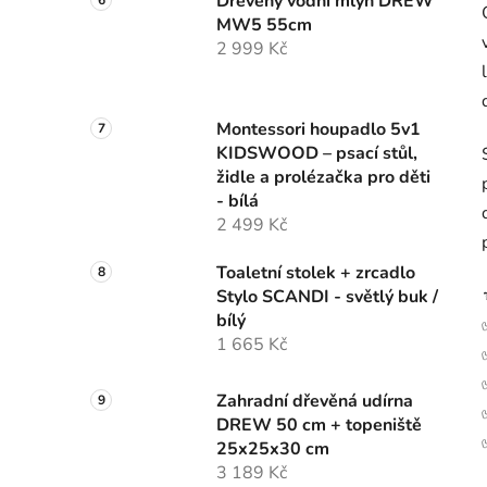
Dřevěný vodní mlýn DREW
MW5 55cm
2 999 Kč
Montessori houpadlo 5v1
KIDSWOOD – psací stůl,
židle a prolézačka pro děti
- bílá
2 499 Kč
Toaletní stolek + zrcadlo
Stylo SCANDI - světlý buk /
bílý
1 665 Kč
Zahradní dřevěná udírna
DREW 50 cm + topeniště
25x25x30 cm
3 189 Kč