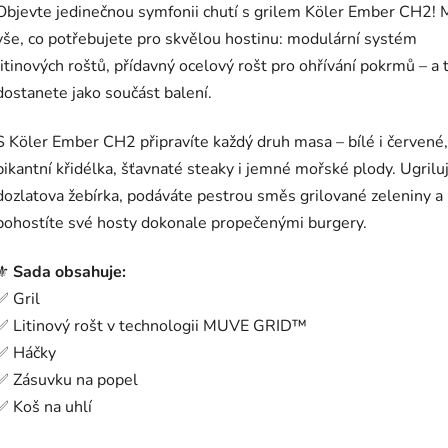
Objevte jedinečnou symfonii chutí s grilem Köler Ember CH2! 
vše, co potřebujete pro skvělou hostinu: modulární systém
litinových roštů, přídavný ocelový rošt pro ohřívání pokrmů – a 
dostanete jako součást balení.
S Köler Ember CH2 připravíte každý druh masa – bílé i červené,
pikantní křidélka, šťavnaté steaky i jemné mořské plody. Ugrilu
dozlatova žebírka, podáváte pestrou směs grilované zeleniny a
pohostíte své hosty dokonale propečenými burgery.
⚜️
Sada obsahuje:
✅ Gril
✅ Litinový rošt v technologii MUVE GRID™
✅ Háčky
✅ Zásuvku na popel
✅ Koš na uhlí