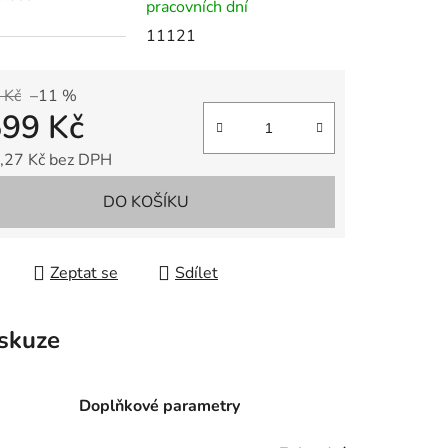
pracovních dní
11121
 Kč
–11 %
599 Kč
,27 Kč bez DPH
 cena:
DO KOŠÍKU
Zeptat se
Sdílet
skuze
Doplňkové parametry