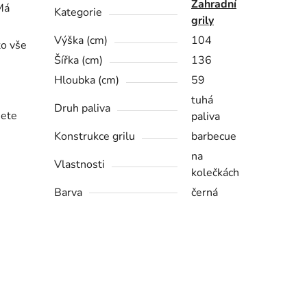
Zahradní
Má
Kategorie
grily
Výška (cm)
104
to vše
Šířka (cm)
136
Hloubka (cm)
59
tuhá
Druh paliva
jete
paliva
Konstrukce grilu
barbecue
na
Vlastnosti
kolečkách
Barva
černá