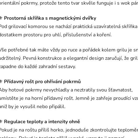
orientální pokrmy, protože tento tvar skvěle funguje i s wok pán
⚜️
Prostorná skříňka s magnetickými dvířky
Pod grilovací komorou se nachází praktická uzavíratelná skříňka
dostatkem prostoru pro uhlí, příslušenství a koření.
Vše potřebné tak máte vždy po ruce a pořádek kolem grilu je s
udržitelný. Pevná konstrukce a elegantní design zaručují, že gril
zapadne do každé zahradní sestavy.
⚜️
Přídavný rošt pro ohřívání pokrmů
Aby hotové pokrmy nevychladly a neztratily svou šťavnatost,
umístěte je na horní přídavný rošt. Jemně je zahřeje proudící vz
aniž by je vysušil nebo připálil.
⚜️
Regulace teploty a intenzity ohně
Pokud je na roštu příliš horko, jednoduše zkontrolujte teploměr