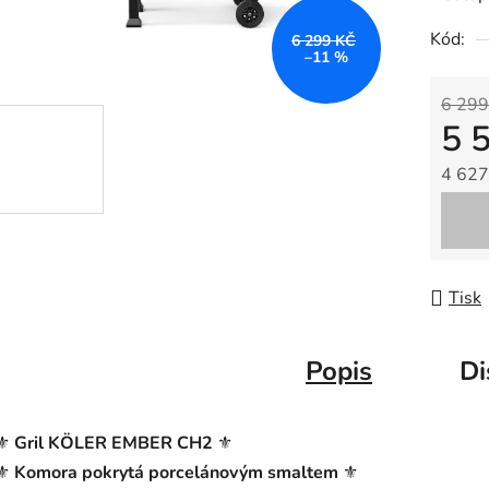
Kód:
6 299 KČ
–11 %
6 299
5 
4 627
Měrná
Tisk
Popis
Di
⚜️
Gril KÖLER EMBER CH2
⚜️
⚜️
Komora pokrytá porcelánovým smaltem
⚜️