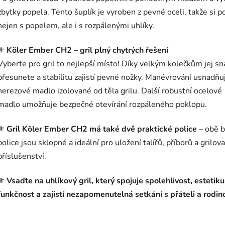
zbytky popela. Tento šuplík je vyroben z pevné oceli, takže si p
nejen s popelem, ale i s rozpálenými uhlíky.
⚜️
Köler Ember CH2 – gril plný chytrých řešení
Vyberte pro gril to nejlepší místo! Díky velkým kolečkům jej s
přesunete a stabilitu zajistí pevné nožky. Manévrování usnadňu
nerezové madlo izolované od těla grilu. Další robustní ocelové
madlo umožňuje bezpečné otevírání rozpáleného poklopu.
⚜️
Gril Köler Ember CH2 má také dvě praktické police
– obě b
police jsou sklopné a ideální pro uložení talířů, příborů a grilov
příslušenství.
⚜️
Vsaďte na uhlíkový gril, který spojuje spolehlivost, estetiku
funkčnost a zajistí nezapomenutelná setkání s přáteli a rodin