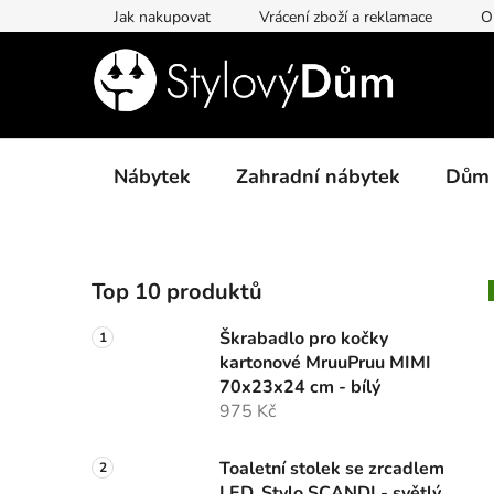
Přejít
Jak nakupovat
Vrácení zboží a reklamace
O
na
obsah
Nábytek
Zahradní nábytek
Dům
P
Top 10 produktů
o
s
Škrabadlo pro kočky
t
kartonové MruuPruu MIMI
r
70x23x24 cm - bílý
a
975 Kč
n
n
Toaletní stolek se zrcadlem
LED, Stylo SCANDI - světlý