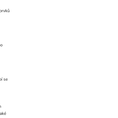
 prvků
po
pí se
m
také