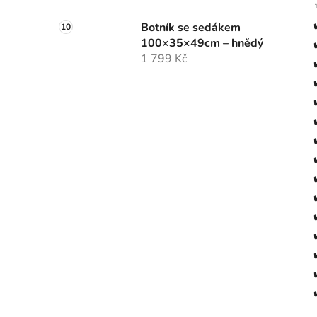
Botník se sedákem
100×35×49cm – hnědý
1 799 Kč