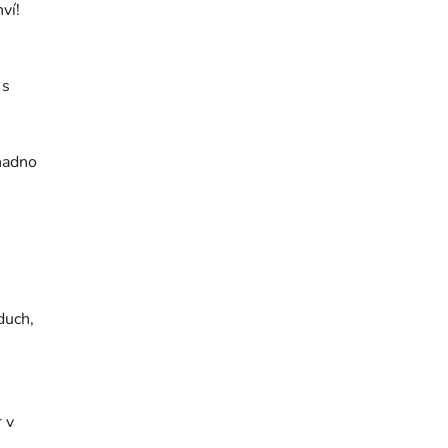
ví!
 s
nadno
duch,
 v