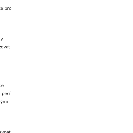
te pro
ky
žovat
te
 pecí.
nými
sypat