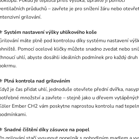
poklopu. Pokud je teplota příliš vysoká, upravte ji pomocí
ventilačních průduchů – zavřete je pro snížení žáru nebo otevře
intenzivní grilování.
⚜️
Systém nastavení výšky uhlíkového koše
Grilování máte plně pod kontrolou díky systému nastavení výš
ohniště. Pomocí ocelové kličky můžete snadno zvedat nebo sni
žhnoucí uhlí, abyste dosáhli ideálních podmínek pro každý druh
pokrmu.
⚜️
Plná kontrola nad grilováním
Když je čas přidat uhlí, jednoduše otevřete přední dvířka, nasyp
potřebné množství a zavřete – stejně jako u dřevem vytápěných
Köler Ember CH2 vám poskytne naprostou kontrolu nad tepel
podmínkami.
⚜️
Snadné čištění díky zásuvce na popel
Po grilování stačí vysunout popelník s pohodlným madlem a vy