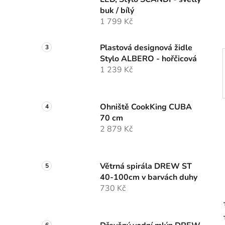
í
buk / bílý
p
1 799 Kč
a
n
Plastová designová židle
e
Stylo ALBERO - hořčicová
l
1 239 Kč
Ohniště CookKing CUBA
70 cm
2 879 Kč
Větrná spirála DREW ST
40-100cm v barvách duhy
730 Kč