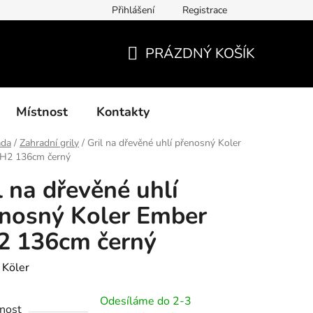
Přihlášení
Registrace
í podmínky, způsoby platby, doba zpracování
Platby GoPay
PRÁZDNÝ KOŠÍK
NÁKUPNÍ
KOŠÍK
Místnost
Kontakty
ada
/
Zahradní grily
/
Gril na dřevěné uhlí přenosný Koler
H2 136cm černý
l na dřevěné uhlí
nosný Koler Ember
2 136cm černý
:
Köler
Odesíláme do 2-3
nost