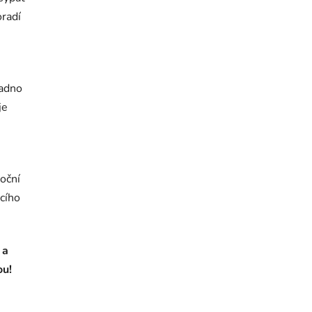
oradí
nadno
je
oční
acího
 a
ou!