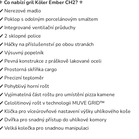
⚜️
Co nabízí gril Köler Ember CH2?
⚜️
✔️ Nerezové madlo
✔️ Poklop s odolným porcelánovým smaltem
✔️ Integrované ventilační průduchy
✔️ 2 sklopné police
✔️ Háčky na příslušenství po obou stranách
✔️ Výsuvný popelník
✔️ Pevná konstrukce z práškově lakované oceli
✔️ Prostorná skříňka cargo
✔️ Precizní teploměr
✔️ Pohyblivý horní rošt
✔️ Vyjímatelná část roštu pro umístění pizza kamene
✔️ Celolitinový rošt v technologii MUVE GRID™
✔️ Klička pro víceúrovňové nastavení výšky uhlíkového koše
✔️ Dvířka pro snadný přístup do uhlíkové komory
✔️ Velká kolečka pro snadnou manipulaci