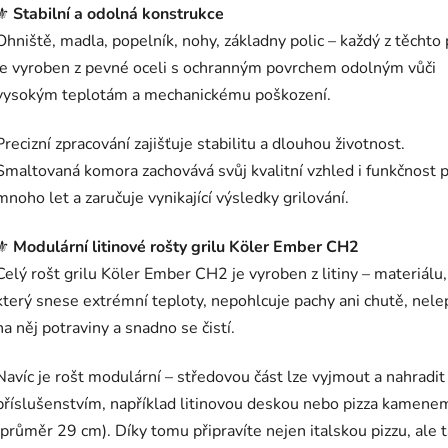
⚜️
Stabilní a odolná konstrukce
Ohniště, madla, popelník, nohy, základny polic – každý z těchto
je vyroben z pevné oceli s ochranným povrchem odolným vůči
vysokým teplotám a mechanickému poškození.
Precizní zpracování zajišťuje stabilitu a dlouhou životnost.
Smaltovaná komora zachovává svůj kvalitní vzhled i funkčnost 
mnoho let a zaručuje vynikající výsledky grilování.
⚜️
Modulární litinové rošty grilu Köler Ember CH2
Celý rošt grilu Köler Ember CH2 je vyroben z litiny – materiálu,
který snese extrémní teploty, nepohlcuje pachy ani chutě, nele
na něj potraviny a snadno se čistí.
Navíc je rošt modulární – středovou část lze vyjmout a nahradit
příslušenstvím, například litinovou deskou nebo pizza kamene
(průměr 29 cm). Díky tomu připravíte nejen italskou pizzu, ale 