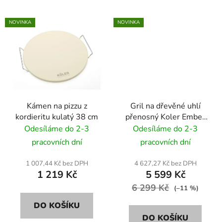
NOVINKA
NOVINKA
Kámen na pizzu z
Gril na dřevěné uhlí
kordieritu kulatý 38 cm
přenosný Koler Ember
CH2 136cm černý
Odesíláme do 2-3
Odesíláme do 2-3
pracovních dní
pracovních dní
1 007,44 Kč bez DPH
4 627,27 Kč bez DPH
1 219 Kč
5 599 Kč
6 299 Kč
(–11 %)
DO KOŠÍKU
DO KOŠÍKU