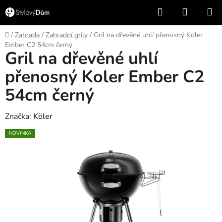
Přejít
Hledat
NÁKUP
na
KOŠÍK
obsah
Domů
/
Zahrada
/
Zahradní grily
/
Gril na dřevěné uhlí přenosný Koler
Ember C2 54cm černý
Gril na dřevěné uhlí
přenosný Koler Ember C2
54cm černý
Značka:
Köler
NOVINKA