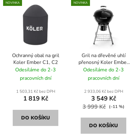
NOVINKA
NOVINKA
Ochranný obal na gril
Gril na dřevěné uhlí
Koler Ember C1, C2
přenosný Koler Ember
C1 54cm černý
Odesíláme do 2-3
Odesíláme do 2-3
pracovních dní
pracovních dní
1 503,31 Kč bez DPH
2 933,06 Kč bez DPH
1 819 Kč
3 549 Kč
3 999 Kč
(–11 %)
DO KOŠÍKU
DO KOŠÍKU