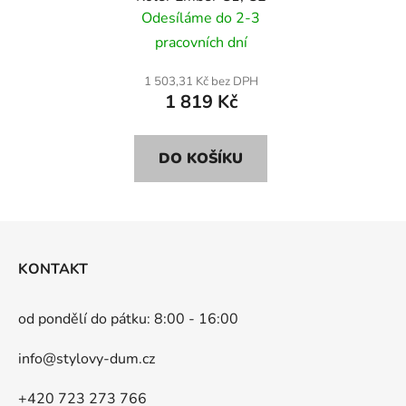
Odesíláme do 2-3
pracovních dní
1 503,31 Kč bez DPH
1 819 Kč
DO KOŠÍKU
Z
á
KONTAKT
p
a
od pondělí do pátku: 8:00 - 16:00
t
í
info@stylovy-dum.cz
+420 723 273 766