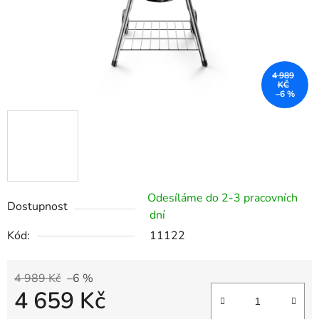
4 989
KČ
–6 %
Odesíláme do 2-3 pracovních
Dostupnost
dní
Kód:
11122
4 989 Kč
–6 %
4 659 Kč