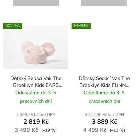
NOVINKA
NOVINKA
Dětský Sedací Vak The
Dětský Sedací Vak The
Brooklyn Kids EARS
Brooklyn Kids FUNNY
BR-9702 růžový
BUNNY VELVET BR-
Odesíláme do 3-5
Odesíláme do 3-5
9687 světle šedá
pracovních dní
pracovních dní
2 329,75 Kč bez DPH
3 214,05 Kč bez DPH
2 819 Kč
3 889 Kč
3 499 Kč
4 499 Kč
(–19 %)
(–13 %)