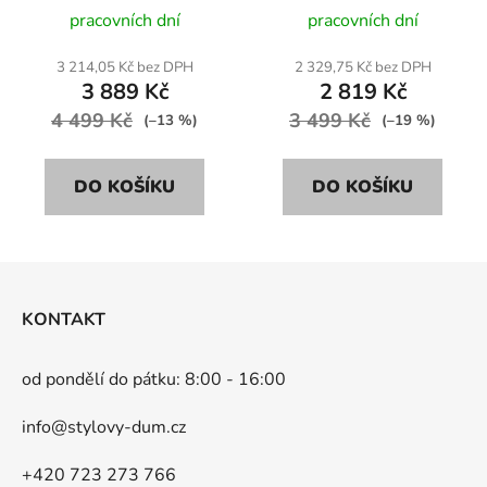
růžová
pracovních dní
pracovních dní
3 214,05 Kč bez DPH
2 329,75 Kč bez DPH
3 889 Kč
2 819 Kč
4 499 Kč
3 499 Kč
(–13 %)
(–19 %)
DO KOŠÍKU
DO KOŠÍKU
Z
á
KONTAKT
p
a
od pondělí do pátku: 8:00 - 16:00
t
í
info@stylovy-dum.cz
+420 723 273 766