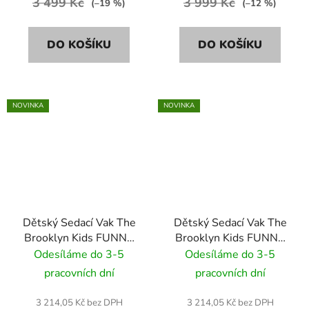
3 499 Kč
3 999 Kč
(–19 %)
(–12 %)
DO KOŠÍKU
DO KOŠÍKU
NOVINKA
NOVINKA
Dětský Sedací Vak The
Dětský Sedací Vak The
Brooklyn Kids FUNNY
Brooklyn Kids FUNNY
BUNNY VELVET BR-
BUNNY BR-9695
Odesíláme do 3-5
Odesíláme do 3-5
9691 šedá
zelená/mátová
pracovních dní
pracovních dní
3 214,05 Kč bez DPH
3 214,05 Kč bez DPH