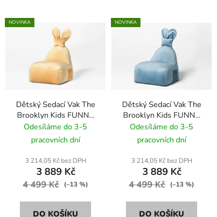
NOVINKA
NOVINKA
Dětský Sedací Vak The
Dětský Sedací Vak The
Brooklyn Kids FUNNY
Brooklyn Kids FUNNY
BUNNY VELVET BR-
BUNNY VELVET BR-
Odesíláme do 3-5
Odesíláme do 3-5
9689 žlutý
9692 modrý
pracovních dní
pracovních dní
3 214,05 Kč bez DPH
3 214,05 Kč bez DPH
3 889 Kč
3 889 Kč
4 499 Kč
4 499 Kč
(–13 %)
(–13 %)
DO KOŠÍKU
DO KOŠÍKU