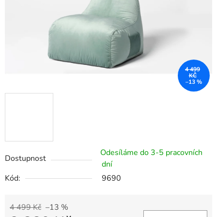
4 499
KČ
–13 %
Odesíláme do 3-5 pracovních
Dostupnost
dní
Kód:
9690
4 499 Kč
–13 %