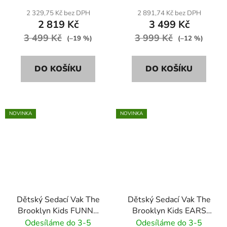
2 329,75 Kč bez DPH
2 891,74 Kč bez DPH
2 819 Kč
3 499 Kč
3 499 Kč
3 999 Kč
(–19 %)
(–12 %)
DO KOŠÍKU
DO KOŠÍKU
NOVINKA
NOVINKA
Dětský Sedací Vak The
Dětský Sedací Vak The
Brooklyn Kids FUNNY
Brooklyn Kids EARS
BUNNY BR-9696 žlutý
VELVET BR-9700 bledě
Odesíláme do 3-5
Odesíláme do 3-5