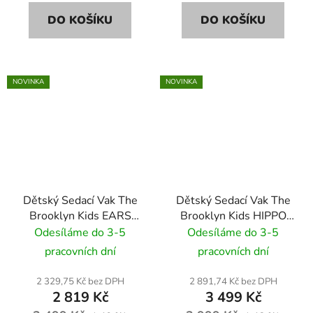
DO KOŠÍKU
DO KOŠÍKU
NOVINKA
NOVINKA
Dětský Sedací Vak The
Dětský Sedací Vak The
Brooklyn Kids EARS
Brooklyn Kids HIPPO
VELVET BR-9699
SOFT BR-9682 modrý
Odesíláme do 3-5
Odesíláme do 3-5
modrý
pracovních dní
pracovních dní
2 329,75 Kč bez DPH
2 891,74 Kč bez DPH
2 819 Kč
3 499 Kč