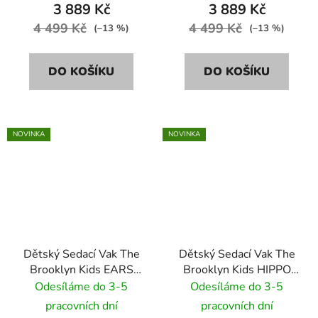
3 889 Kč
3 889 Kč
4 499 Kč
4 499 Kč
(–13 %)
(–13 %)
DO KOŠÍKU
DO KOŠÍKU
NOVINKA
NOVINKA
Dětský Sedací Vak The
Dětský Sedací Vak The
Brooklyn Kids EARS
Brooklyn Kids HIPPO
BR-9706 bordó
SOFT BR-9684 šedá
Odesíláme do 3-5
Odesíláme do 3-5
pracovních dní
pracovních dní