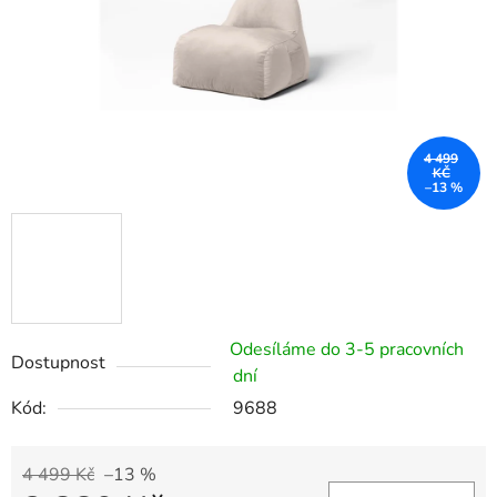
4 499
KČ
–13 %
Odesíláme do 3-5 pracovních
Dostupnost
dní
Kód:
9688
4 499 Kč
–13 %