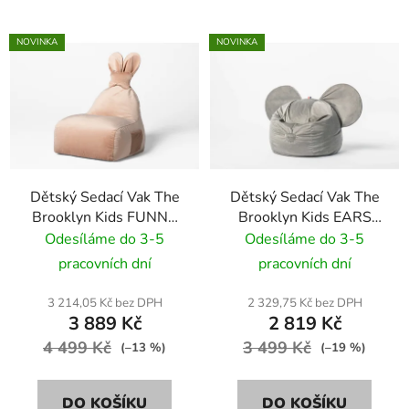
NOVINKA
NOVINKA
Dětský Sedací Vak The
Dětský Sedací Vak The
Brooklyn Kids FUNNY
Brooklyn Kids EARS
BUNNY VELVET BR-
BR-9705 šedá
Odesíláme do 3-5
Odesíláme do 3-5
9693 bledě růžová
pracovních dní
pracovních dní
3 214,05 Kč bez DPH
2 329,75 Kč bez DPH
3 889 Kč
2 819 Kč
4 499 Kč
3 499 Kč
(–13 %)
(–19 %)
DO KOŠÍKU
DO KOŠÍKU