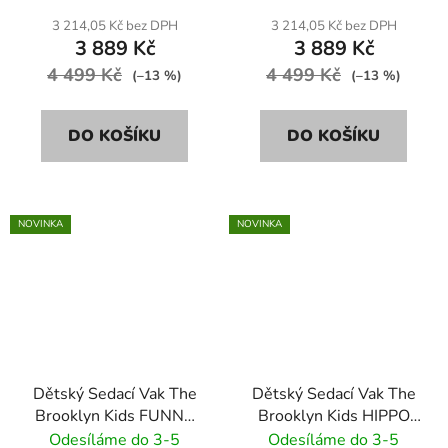
3 214,05 Kč bez DPH
3 214,05 Kč bez DPH
3 889 Kč
3 889 Kč
4 499 Kč
4 499 Kč
(–13 %)
(–13 %)
DO KOŠÍKU
DO KOŠÍKU
NOVINKA
NOVINKA
Dětský Sedací Vak The
Dětský Sedací Vak The
Brooklyn Kids FUNNY
Brooklyn Kids HIPPO
BUNNY VELVET BR-
SOFT BR-9681 růžový
Odesíláme do 3-5
Odesíláme do 3-5