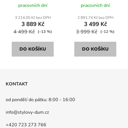
9691 šedá
pracovních dní
pracovních dní
3 214,05 Kč bez DPH
2 891,74 Kč bez DPH
3 889 Kč
3 499 Kč
4 499 Kč
3 999 Kč
(–13 %)
(–12 %)
DO KOŠÍKU
DO KOŠÍKU
Z
á
KONTAKT
p
a
od pondělí do pátku: 8:00 - 16:00
t
í
info@stylovy-dum.cz
+420 723 273 766