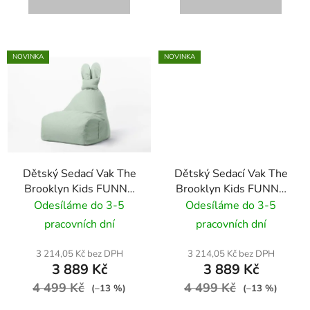
NOVINKA
NOVINKA
Dětský Sedací Vak The
Dětský Sedací Vak The
Brooklyn Kids FUNNY
Brooklyn Kids FUNNY
BUNNY BR-9695
BUNNY VELVET BR-
Odesíláme do 3-5
Odesíláme do 3-5
zelená/mátová
9689 žlutý
pracovních dní
pracovních dní
3 214,05 Kč bez DPH
3 214,05 Kč bez DPH
3 889 Kč
3 889 Kč
4 499 Kč
4 499 Kč
(–13 %)
(–13 %)