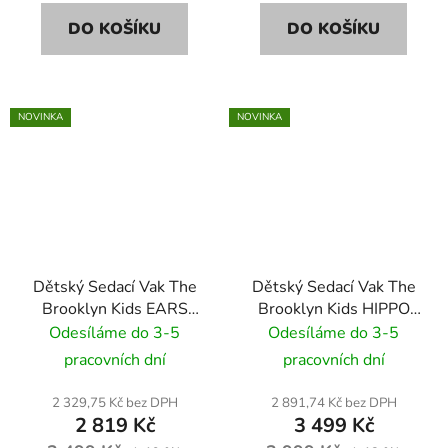
DO KOŠÍKU
DO KOŠÍKU
NOVINKA
NOVINKA
Dětský Sedací Vak The
Dětský Sedací Vak The
Brooklyn Kids EARS
Brooklyn Kids HIPPO
VELVET BR-9699
SOFT BR-9684 šedá
Odesíláme do 3-5
Odesíláme do 3-5
modrý
pracovních dní
pracovních dní
2 329,75 Kč bez DPH
2 891,74 Kč bez DPH
2 819 Kč
3 499 Kč