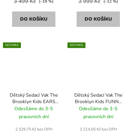
3 499 Kč
3 999 Kč
(–19 %)
(–12 %)
DO KOŠÍKU
DO KOŠÍKU
NOVINKA
NOVINKA
Dětský Sedací Vak The
Dětský Sedací Vak The
Brooklyn Kids EARS
Brooklyn Kids FUNNY
BR-9704 žlutý
BUNNY VELVET BR-
Odesíláme do 3-5
Odesíláme do 3-5
9692 modrý
pracovních dní
pracovních dní
2 329,75 Kč bez DPH
3 214,05 Kč bez DPH