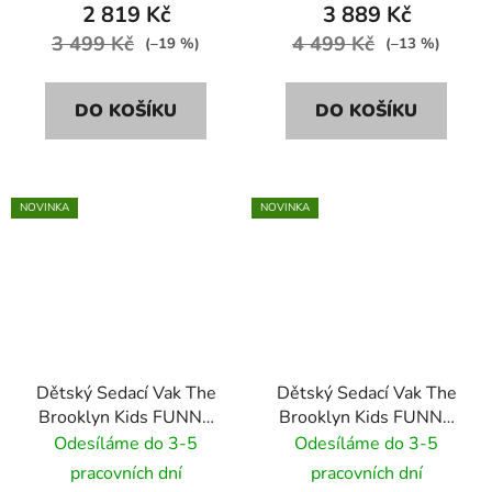
2 819 Kč
3 889 Kč
3 499 Kč
4 499 Kč
(–19 %)
(–13 %)
DO KOŠÍKU
DO KOŠÍKU
NOVINKA
NOVINKA
Dětský Sedací Vak The
Dětský Sedací Vak The
Brooklyn Kids FUNNY
Brooklyn Kids FUNNY
BUNNY BR-9698
BUNNY SOFT BR-9686
Odesíláme do 3-5
Odesíláme do 3-5
modrý
růžový
pracovních dní
pracovních dní