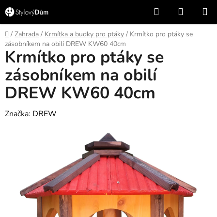
Přejít
Hledat
NÁKUP
na
KOŠÍK
obsah
Domů
/
Zahrada
/
Krmítka a budky pro ptáky
/
Krmítko pro ptáky se
zásobníkem na obilí DREW KW60 40cm
Krmítko pro ptáky se
zásobníkem na obilí
DREW KW60 40cm
Značka:
DREW