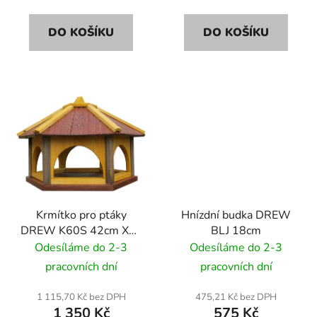
DO KOŠÍKU
DO KOŠÍKU
Krmítko pro ptáky
Hnízdní budka DREW
DREW K60S 42cm XXL
BLJ 18cm
se solárním osvětlením
Odesíláme do 2-3
Odesíláme do 2-3
LED
pracovních dní
pracovních dní
1 115,70 Kč bez DPH
475,21 Kč bez DPH
1 350 Kč
575 Kč