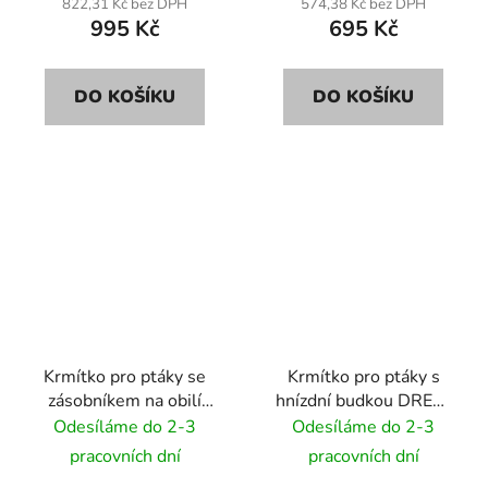
822,31 Kč bez DPH
574,38 Kč bez DPH
995 Kč
695 Kč
DO KOŠÍKU
DO KOŠÍKU
Krmítko pro ptáky se
Krmítko pro ptáky s
zásobníkem na obilí
hnízdní budkou DREW
DREW KW52 35cm
KL60 45cm
Odesíláme do 2-3
Odesíláme do 2-3
pracovních dní
pracovních dní