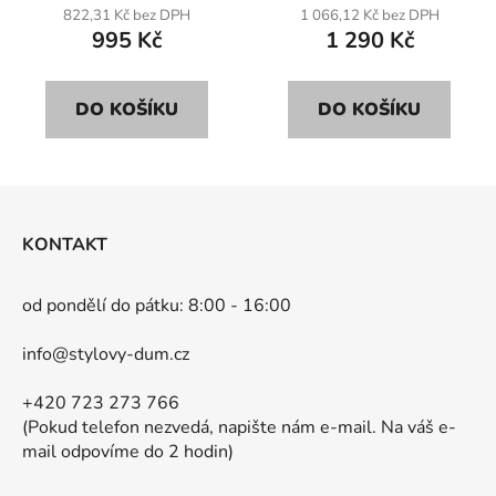
822,31 Kč bez DPH
1 066,12 Kč bez DPH
995 Kč
1 290 Kč
DO KOŠÍKU
DO KOŠÍKU
Z
á
KONTAKT
p
a
od pondělí do pátku: 8:00 - 16:00
t
í
info@stylovy-dum.cz
+420 723 273 766
(Pokud telefon nezvedá, napište nám e-mail. Na váš e-
mail odpovíme do 2 hodin)