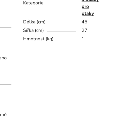
Kategorie
pro
ptáky
Délka (cm)
45
Šířka (cm)
27
Hmotnost (kg)
1
nebo
romě