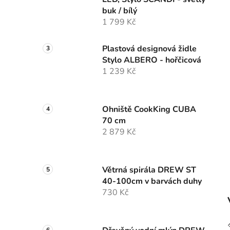
í
buk / bílý
p
1 799 Kč
a
n
Plastová designová židle
e
Stylo ALBERO - hořčicová
l
1 239 Kč
Ohniště CookKing CUBA
70 cm
2 879 Kč
Větrná spirála DREW ST
40-100cm v barvách duhy
730 Kč