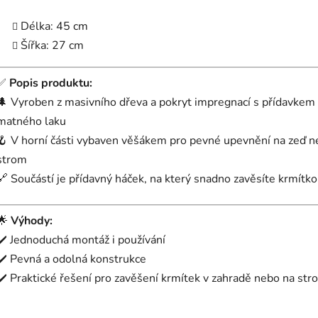
Délka: 45 cm
Šířka: 27 cm
✅
Popis produktu:
🌲 Vyroben z masivního dřeva a pokryt impregnací s přídavkem
matného laku
🪝 V horní části vybaven věšákem pro pevné upevnění na zeď 
strom
🔗 Součástí je přídavný háček, na který snadno zavěsíte krmítko
🌟
Výhody:
✔️ Jednoduchá montáž i používání
✔️ Pevná a odolná konstrukce
✔️ Praktické řešení pro zavěšení krmítek v zahradě nebo na st