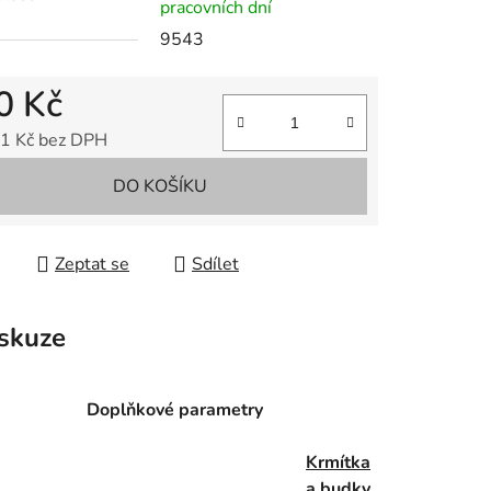
pracovních dní
9543
0 Kč
1 Kč bez DPH
 cena:
DO KOŠÍKU
Zeptat se
Sdílet
skuze
Doplňkové parametry
Krmítka
a budky