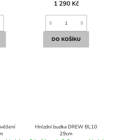
1 290 Kč
DO KOŠÍKU
avěšení
Hnízdní budka DREW BL10
cm
29cm