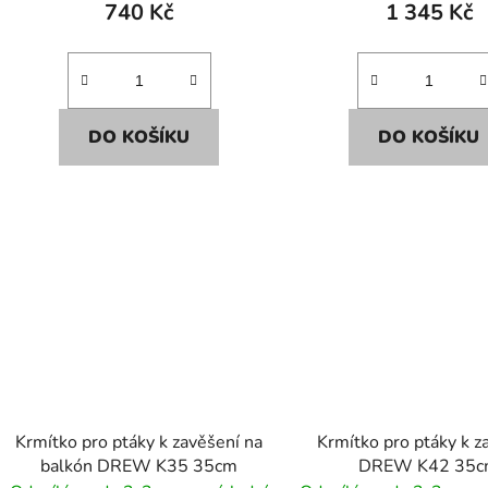
740 Kč
1 345 Kč
DO KOŠÍKU
DO KOŠÍKU
Krmítko pro ptáky k zavěšení na
Krmítko pro ptáky k z
balkón DREW K35 35cm
DREW K42 35