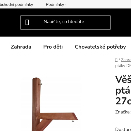
bchodní podmínky
Podmínky ochrany osobních údajů
Dodac
Zahrada
Pro děti
Chovatelské potřeby
Domů
/
Zahr
ptáky 
Věš
pt
27
Značka
Dostup