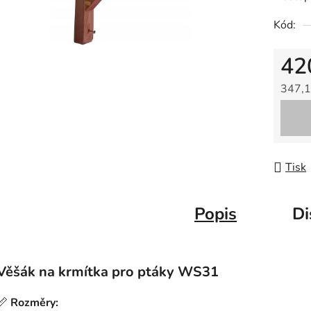
Kód:
42
347,1
Měrná
Tisk
Popis
Di
Věšák na krmítka pro ptáky WS31
📏
Rozměry: