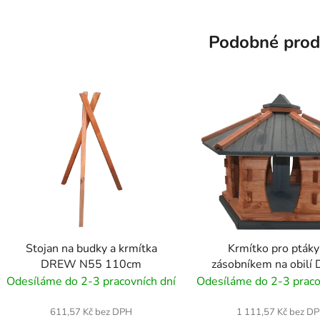
Podobné prod
Stojan na budky a krmítka
Krmítko pro ptáky
DREW N55 110cm
zásobníkem na obil
KW71 46cm XX
Odesíláme do 2-3 pracovních dní
Odesíláme do 2-3 praco
611,57 Kč bez DPH
1 111,57 Kč bez D