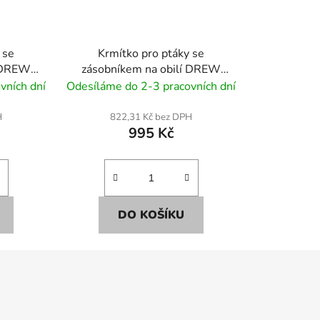
 se
Krmítko pro ptáky se
í DREW
zásobníkem na obilí DREW
KW51 35cm
vních dní
Odesíláme do 2-3 pracovních dní
H
822,31 Kč bez DPH
995 Kč
DO KOŠÍKU