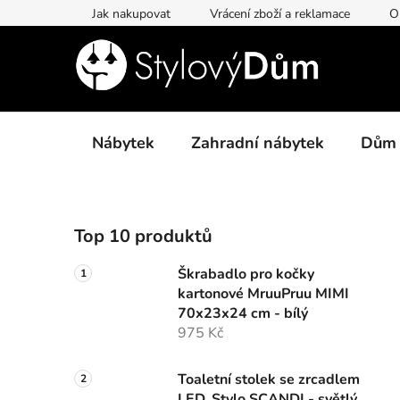
Přejít
Jak nakupovat
Vrácení zboží a reklamace
O
na
obsah
Nábytek
Zahradní nábytek
Dům
P
Top 10 produktů
o
s
Škrabadlo pro kočky
t
kartonové MruuPruu MIMI
r
70x23x24 cm - bílý
a
975 Kč
n
n
Toaletní stolek se zrcadlem
LED, Stylo SCANDI - světlý