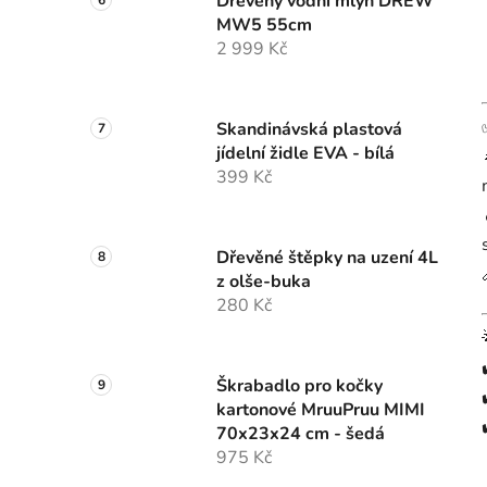
Dřevěný vodní mlýn DREW
MW5 55cm
2 999 Kč
Skandinávská plastová
jídelní židle EVA - bílá
399 Kč
Dřevěné štěpky na uzení 4L
z olše-buka
280 Kč
Škrabadlo pro kočky
kartonové MruuPruu MIMI
70x23x24 cm - šedá
975 Kč