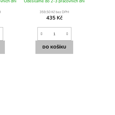
vních dní
Odesíláme do 2-3 pracovních dní
H
359,50 Kč bez DPH
435 Kč
DO KOŠÍKU