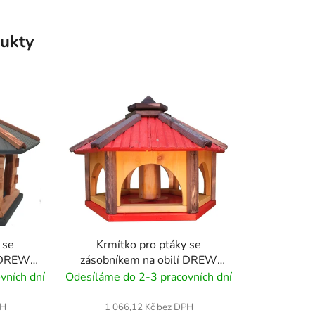
ukty
 se
Krmítko pro ptáky se
í DREW
zásobníkem na obilí DREW
L
KW60 40cm
vních dní
Odesíláme do 2-3 pracovních dní
PH
1 066,12 Kč bez DPH