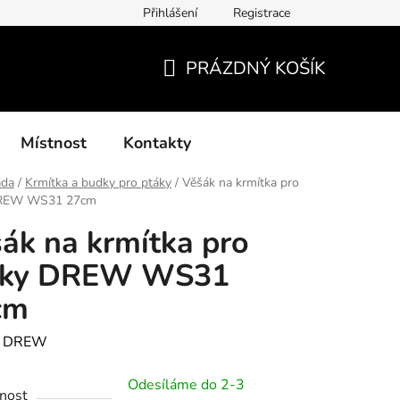
Přihlášení
Registrace
í podmínky, způsoby platby, doba zpracování
Platby GoPay
PRÁZDNÝ KOŠÍK
NÁKUPNÍ
KOŠÍK
Místnost
Kontakty
ada
/
Krmítka a budky pro ptáky
/
Věšák na krmítka pro
DREW WS31 27cm
ák na krmítka pro
áky DREW WS31
cm
:
DREW
Odesíláme do 2-3
nost