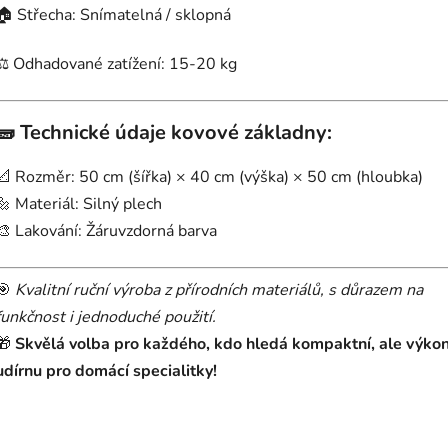
🏠 Střecha: Snímatelná / sklopná
⚖️ Odhadované zatížení: 15-20 kg
🧱
Technické údaje kovové základny:
📐 Rozměr: 50 cm (šířka) × 40 cm (výška) × 50 cm (hloubka)
🔩 Materiál: Silný plech
🎨 Lakování: Žáruvzdorná barva
🎯
Kvalitní ruční výroba z přírodních materiálů, s důrazem na
funkčnost i jednoduché použití.
🎁
Skvělá volba pro každého, kdo hledá kompaktní, ale výko
udírnu pro domácí specialitky!