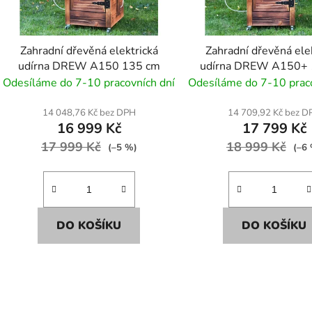
Zahradní dřevěná elektrická
Zahradní dřevěná ele
udírna DREW A150 135 cm
udírna DREW A150+ 
Odesíláme do 7-10 pracovních dní
Odesíláme do 7-10 praco
14 048,76 Kč bez DPH
14 709,92 Kč bez D
16 999 Kč
17 799 Kč
17 999 Kč
18 999 Kč
(–5 %)
(–6
DO KOŠÍKU
DO KOŠÍKU