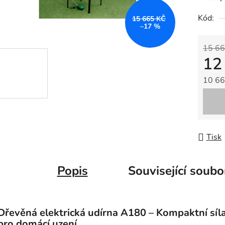
Kód:
15 665 KČ
–17 %
15 66
12
10 66
Měrná
Tisk
Popis
Související soubo
Dřevěná elektrická udírna A180 – Kompaktní síl
pro domácí uzení