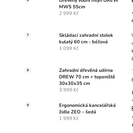
Dřevěný vodní mlýn DREW
MW5 55cm
2 999 Kč
Skládací zahradní stolek
kulatý 60 cm - béžová
1 099 Kč
Zahradní dřevěná udírna
DREW 70 cm + topeniště
30x30x35 cm
3 999 Kč
Ergonomická kancelářská
židle ZEO – šedá
1 999 Kč