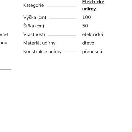
Elektrické
Kategorie
udírny
Výška (cm)
100
Šířka (cm)
50
Vlastnosti
elektrická
mácí
ěnou
Materiál udírny
dřevo
Konstrukce udírny
přenosná