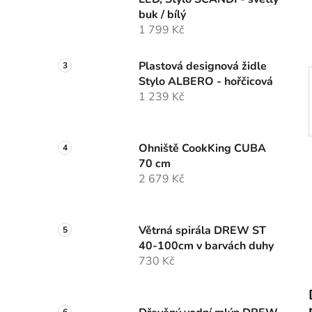
í
buk / bílý
p
1 799 Kč
a
n
Plastová designová židle
e
Stylo ALBERO - hořčicová
l
1 239 Kč
Ohniště CookKing CUBA
70 cm
2 679 Kč
Větrná spirála DREW ST
40-100cm v barvách duhy
730 Kč