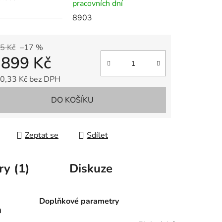
pracovních dní
8903
5 Kč
–17 %
 899 Kč
0,33 Kč bez DPH
 cena:
DO KOŠÍKU
Zeptat se
Sdílet
ry (1)
Diskuze
Doplňkové parametry
a