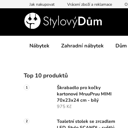
Přejít
Jak nakupovat
Vrácení zboží a reklamace
O
na
obsah
Nábytek
Zahradní nábytek
Dům
P
Top 10 produktů
o
s
Škrabadlo pro kočky
t
kartonové MruuPruu MIMI
r
70x23x24 cm - bílý
a
975 Kč
n
n
Toaletní stolek se zrcadlem
LED, Stylo SCANDI - světlý