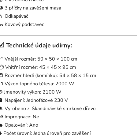
🪵 3 příčky na zavěšení masa
💧 Odkapávač
🧱 Kovový podstavec
📐
Technické údaje udírny:
📏 Vnější rozměr: 50 × 50 × 100 cm
📦 Vnitřní rozměr: 45 × 45 × 95 cm
🔳 Rozměr hledí (komínku): 54 × 58 × 15 cm
🔌 Výkon topného tělesa: 2000 W
⚙️ Jmenovitý výkon: 2100 W
🔋 Napájení: Jednofázové 230 V
🌲 Vyrobeno z: Skandinávské smrkové dřevo
🚫 Impregnace: Ne
🔥 Opalování: Ano
➕ Počet úrovní: Jedna úroveň pro zavěšení