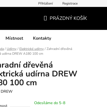
Přihlášení
Registrace
í podmínky, způsoby platby, doba zpracování
Platby GoPay
PRÁZDNÝ KOŠÍK
NÁKUPNÍ
KOŠÍK
Místnost
Kontakty
ada
/
Udírny
/
Elektrické udírny
/
Zahradní dřevěná
cká udírna DREW A180 100 cm
radní dřevěná
ktrická udírna DREW
80 100 cm
:
DREW
Odesíláme do 5-8
nost