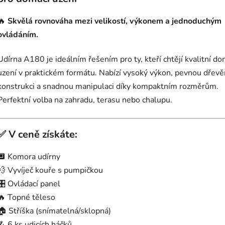
🔥
Skvělá rovnováha mezi velikostí, výkonem a jednoduchým
ovládáním.
Udírna A180 je ideálním řešením pro ty, kteří chtějí kvalitní do
uzení v praktickém formátu. Nabízí vysoký výkon, pevnou dřev
konstrukci a snadnou manipulaci díky kompaktním rozměrům.
Perfektní volba na zahradu, terasu nebo chalupu.
✅
V ceně získáte:
🔲 Komora udírny
💨 Vyvíječ kouře s pumpičkou
🎛️ Ovládací panel
🔥 Topné těleso
🏠 Stříška (snímatelná/sklopná)
🪝 6 ks udicích háčků