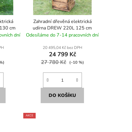
ktrická
Zahradní dřevěná elektrická
130 cm
udírna DREW 220L 125 cm
vních dní
Odesíláme do 7-14 pracovních dní
PH
20 495,04 Kč bez DPH
24 799 Kč
27 780 Kč
 %)
(–10 %)
DO KOŠÍKU
AKCE