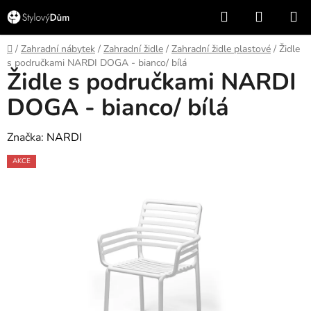
Přejít
Hledat
NÁKUP
na
KOŠÍK
obsah
Domů
/
Zahradní nábytek
/
Zahradní židle
/
Zahradní židle plastové
/
Židle
s područkami NARDI DOGA - bianco/ bílá
Židle s područkami NARDI
DOGA - bianco/ bílá
Značka:
NARDI
AKCE