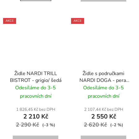
AKCE
AKCE
Židle NARDI TRILL
Židle s područkami
BISTROT - grigio/ šedá
NARDI DOGA - pera/
žlutá
Odesíláme do 3-5
Odesíláme do 3-5
pracovních dní
pracovních dní
1 826,45 Kč bez DPH
2 107,44 Kč bez DPH
2 210 Kč
2 550 Kč
2 290 Kč
2 620 Kč
(–3 %)
(–2 %)