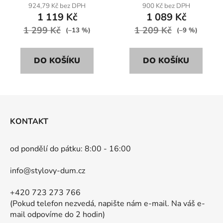
924,79 Kč bez DPH
900 Kč bez DPH
1 119 Kč
1 089 Kč
1 299 Kč
1 209 Kč
(–13 %)
(–9 %)
DO KOŠÍKU
DO KOŠÍKU
Z
á
KONTAKT
p
a
od pondělí do pátku: 8:00 - 16:00
t
í
info@stylovy-dum.cz
+420 723 273 766
(Pokud telefon nezvedá, napište nám e-mail. Na váš e-
mail odpovíme do 2 hodin)