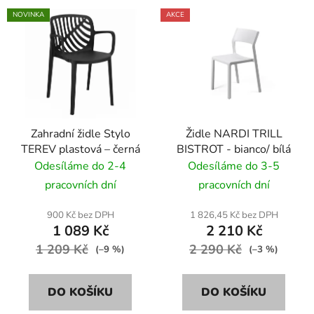
NOVINKA
AKCE
Zahradní židle Stylo
Židle NARDI TRILL
TEREV plastová – černá
BISTROT - bianco/ bílá
Odesíláme do 2-4
Odesíláme do 3-5
pracovních dní
pracovních dní
900 Kč bez DPH
1 826,45 Kč bez DPH
1 089 Kč
2 210 Kč
1 209 Kč
2 290 Kč
(–9 %)
(–3 %)
DO KOŠÍKU
DO KOŠÍKU