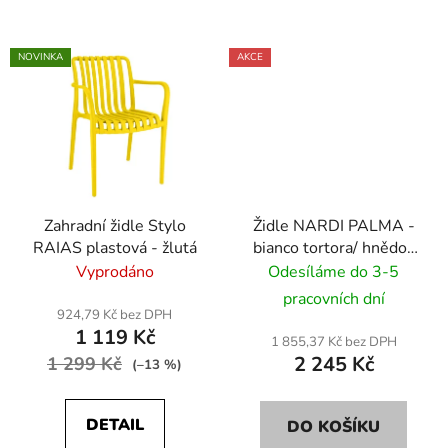
NOVINKA
AKCE
Zahradní židle Stylo
Židle NARDI PALMA -
RAIAS plastová - žlutá
bianco tortora/ hnědo-
bílá
Vyprodáno
Odesíláme do 3-5
pracovních dní
924,79 Kč bez DPH
1 119 Kč
1 855,37 Kč bez DPH
2 245 Kč
1 299 Kč
(–13 %)
DETAIL
DO KOŠÍKU