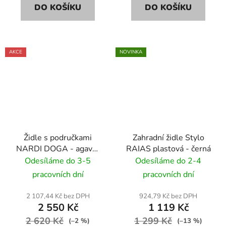
DO KOŠÍKU
DO KOŠÍKU
AKCE
NOVINKA
Židle s područkami
Zahradní židle Stylo
NARDI DOGA - agave/
RAIAS plastová - černá
zelená
Odesíláme do 3-5
Odesíláme do 2-4
pracovních dní
pracovních dní
2 107,44 Kč bez DPH
924,79 Kč bez DPH
2 550 Kč
1 119 Kč
2 620 Kč
1 299 Kč
(–2 %)
(–13 %)