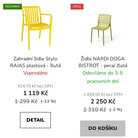
NOVINKA
AKCE
Zahradní židle Stylo
Židle NARDI DOGA
RAIAS plastová - žlutá
BISTROT - pera/ žlutá
Vyprodáno
Odesíláme do 3-5
pracovních dní
924,79 Kč bez DPH
1 119 Kč
1 859,50 Kč bez DPH
2 250 Kč
1 299 Kč
(–13 %)
2 310 Kč
(–2 %)
DETAIL
DO KOŠÍKU