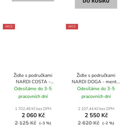
DO KOŠÍKU
AKCE
AKCE
Židle s područkami
Židle s područkami
NARDI COSTA -
NARDI DOGA - menta/
antracite/ antracitově
světle zelená
Odesíláme do 3-5
Odesíláme do 3-5
pracovních dní
pracovních dní
1 702,48 Kč bez DPH
2 107,44 Kč bez DPH
2 060 Kč
2 550 Kč
2 125 Kč
2 620 Kč
(–3 %)
(–2 %)