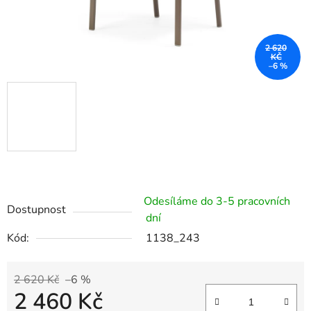
2 620
KČ
–6 %
Odesíláme do 3-5 pracovních
Dostupnost
dní
Kód:
1138_243
2 620 Kč
–6 %
2 460 Kč