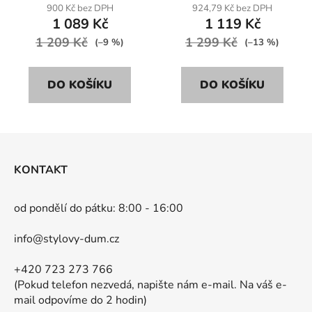
900 Kč bez DPH
924,79 Kč bez DPH
1 089 Kč
1 119 Kč
1 209 Kč
1 299 Kč
(–9 %)
(–13 %)
DO KOŠÍKU
DO KOŠÍKU
Z
á
KONTAKT
p
a
od pondělí do pátku: 8:00 - 16:00
t
í
info@stylovy-dum.cz
+420 723 273 766
(Pokud telefon nezvedá, napište nám e-mail. Na váš e-
mail odpovíme do 2 hodin)