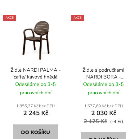
AKCE
AKCE
Židle NARDI PALMA -
Židle s područkami
caffe/ kávově hnědá
NARDI BORA -
antracite/ antracitově
Odesíláme do 3-5
Odesíláme do 3-5
pracovních dní
pracovních dní
1 855,37 Kč bez DPH
1 677,69 Kč bez DPH
2 245 Kč
2 030 Kč
2 125 Kč
(–4 %)
DO KOŠÍKU