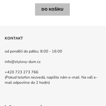
DO KOŠÍKU
Z
á
KONTAKT
p
a
od pondělí do pátku: 8:00 - 16:00
t
í
info@stylovy-dum.cz
+420 723 273 766
(Pokud telefon nezvedá, napište nám e-mail. Na váš e-
mail odpovíme do 2 hodin)