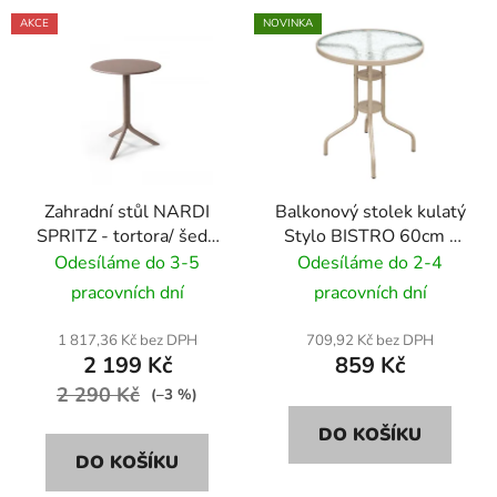
AKCE
NOVINKA
Zahradní stůl NARDI
Balkonový stolek kulatý
SPRITZ - tortora/ šedo
Stylo BISTRO 60cm -
hnědý
béžová
Odesíláme do 3-5
Odesíláme do 2-4
pracovních dní
pracovních dní
1 817,36 Kč bez DPH
709,92 Kč bez DPH
2 199 Kč
859 Kč
2 290 Kč
(–3 %)
DO KOŠÍKU
DO KOŠÍKU