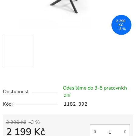
2 290
KČ
–3 %
Odesíláme do 3-5 pracovních
Dostupnost
dní
Kód:
1182_392
2 290 Kč
–3 %
2 199 Kč