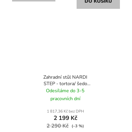
DO KOŠÍKU
Zahradní stůl NARDI
STEP - tortora/ šedo
hnědý
Odesíláme do 3-5
pracovních dní
1 817,36 Kč bez DPH
2 199 Kč
2 290 Kč
(–3 %)