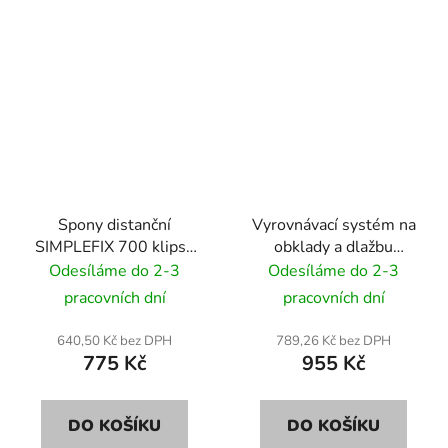
Spony distanční
Vyrovnávací systém na
SIMPLEFIX 700 klipsů
obklady a dlažbu
1,5 mm
SIMPLEFIX 100 klíny +
Odesíláme do 2-3
Odesíláme do 2-3
500 spony + kleště 2,0
pracovních dní
pracovních dní
mm
640,50 Kč bez DPH
789,26 Kč bez DPH
775 Kč
955 Kč
DO KOŠÍKU
DO KOŠÍKU