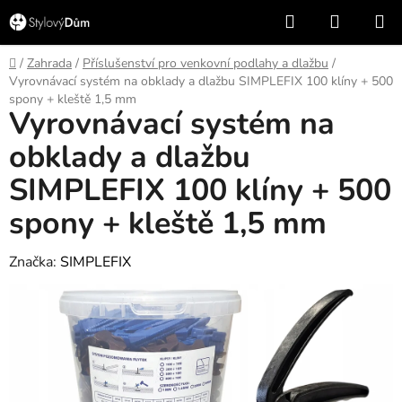
Přejít
Hledat
NÁKUP
na
KOŠÍK
obsah
Domů
/
Zahrada
/
Příslušenství pro venkovní podlahy a dlažbu
/
Vyrovnávací systém na obklady a dlažbu SIMPLEFIX 100 klíny + 500
spony + kleště 1,5 mm
Vyrovnávací systém na
obklady a dlažbu
SIMPLEFIX 100 klíny + 500
spony + kleště 1,5 mm
Značka:
SIMPLEFIX