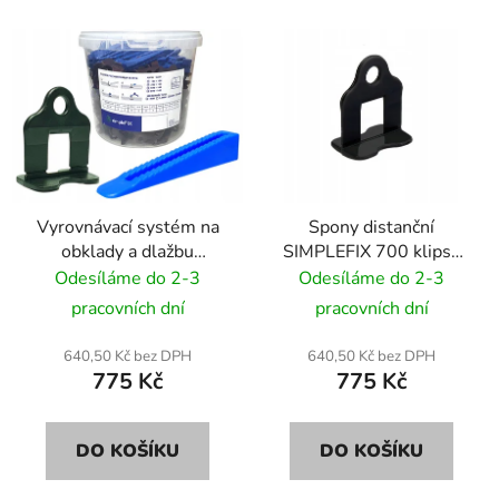
Vyrovnávací systém na
Spony distanční
obklady a dlažbu
SIMPLEFIX 700 klipsů
SIMPLEFIX 100 klíny +
3,0 mm
Odesíláme do 2-3
Odesíláme do 2-3
500 spony 2,0 mm
pracovních dní
pracovních dní
640,50 Kč bez DPH
640,50 Kč bez DPH
775 Kč
775 Kč
DO KOŠÍKU
DO KOŠÍKU