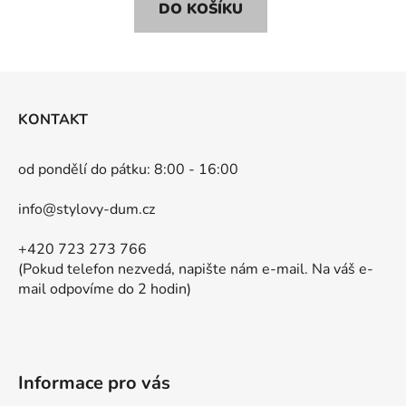
DO KOŠÍKU
Z
á
KONTAKT
p
a
od pondělí do pátku: 8:00 - 16:00
t
í
info@stylovy-dum.cz
+420 723 273 766
(Pokud telefon nezvedá, napište nám e-mail. Na váš e-
mail odpovíme do 2 hodin)
Informace pro vás