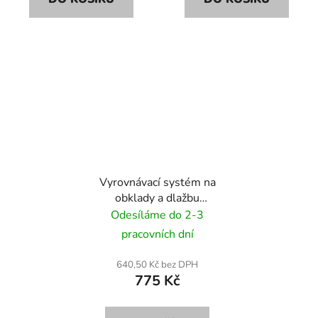
Vyrovnávací systém na
obklady a dlažbu
SIMPLEFIX 100 klíny +
Odesíláme do 2-3
500 spony3,0 mm
pracovních dní
640,50 Kč bez DPH
775 Kč