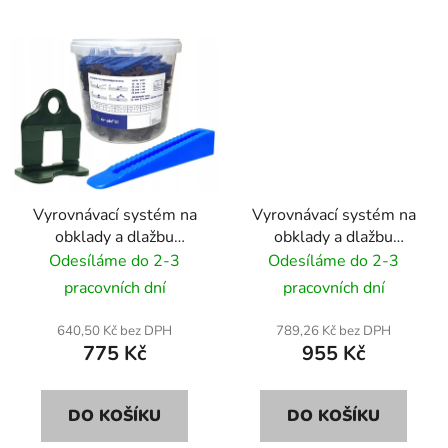
Vyrovnávací systém na
Vyrovnávací systém na
obklady a dlažbu
obklady a dlažbu
SIMPLEFIX 100 klíny +
SIMPLEFIX 100 klíny +
Odesíláme do 2-3
Odesíláme do 2-3
500 spony 1,0 mm
500 spony + kleště 1,0
pracovních dní
pracovních dní
mm
640,50 Kč bez DPH
789,26 Kč bez DPH
775 Kč
955 Kč
DO KOŠÍKU
DO KOŠÍKU