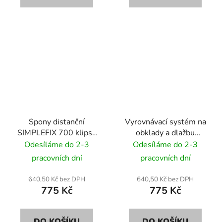
Spony distanční
Vyrovnávací systém na
SIMPLEFIX 700 klipsů
obklady a dlažbu
2,0 mm
SIMPLEFIX 100 klíny +
Odesíláme do 2-3
Odesíláme do 2-3
500 spony 1,5 mm
pracovních dní
pracovních dní
640,50 Kč bez DPH
640,50 Kč bez DPH
775 Kč
775 Kč
DO KOŠÍKU
DO KOŠÍKU