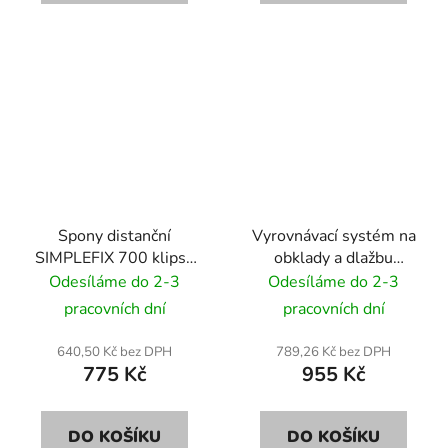
Spony distanční
Vyrovnávací systém na
SIMPLEFIX 700 klipsů
obklady a dlažbu
1,0 mm
SIMPLEFIX 100 klíny +
Odesíláme do 2-3
Odesíláme do 2-3
500 spony + kleště 3,0
pracovních dní
pracovních dní
mm
640,50 Kč bez DPH
789,26 Kč bez DPH
775 Kč
955 Kč
DO KOŠÍKU
DO KOŠÍKU