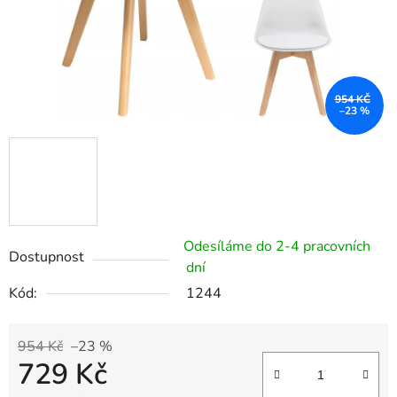
954 KČ
–23 %
Odesíláme do 2-4 pracovních
Dostupnost
dní
Kód:
1244
954 Kč
–23 %
729 Kč