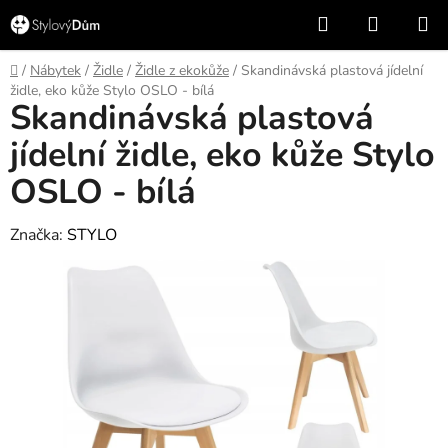
Přejít
Hledat
NÁKUP
na
KOŠÍK
obsah
Domů
/
Nábytek
/
Židle
/
Židle z ekokůže
/
Skandinávská plastová jídelní
židle, eko kůže Stylo OSLO - bílá
Skandinávská plastová
jídelní židle, eko kůže Stylo
OSLO - bílá
Značka:
STYLO