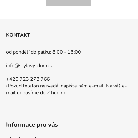
Z
á
KONTAKT
p
a
od pondělí do pátku: 8:00 - 16:00
t
í
info@stylovy-dum.cz
+420 723 273 766
(Pokud telefon nezvedá, napište nám e-mail. Na váš e-
mail odpovíme do 2 hodin)
Informace pro vás