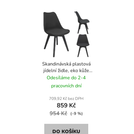
Skandinávská plastová
jídelní židle, eko kůže
Stylo OSLO - černá
Odesíláme do 2-4
(černé nohy)
pracovních dní
709,92 Kč bez DPH
859 Kč
954 Kč
(–9 %)
DO KOŠÍKU