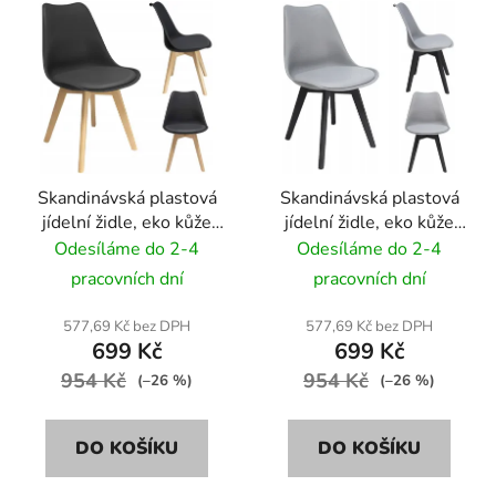
Skandinávská plastová
Skandinávská plastová
jídelní židle, eko kůže
jídelní židle, eko kůže
Stylo OSLO - černá
Stylo OSLO - šedá
Odesíláme do 2-4
Odesíláme do 2-4
(černé nohy)
pracovních dní
pracovních dní
577,69 Kč bez DPH
577,69 Kč bez DPH
699 Kč
699 Kč
954 Kč
954 Kč
(–26 %)
(–26 %)
DO KOŠÍKU
DO KOŠÍKU