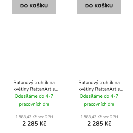
DO KOŠÍKU
DO KOŠÍKU
Ratanový truhlík na
Ratanový truhlík na
květiny RattanArt s
květiny RattanArt s
podstavcem 46x46x46
podstavcem 46x46x46
Odesíláme do 4-7
Odesíláme do 4-7
RD17 světle šedá
RD06 hnědý mix
pracovních dní
pracovních dní
1 888,43 Kč bez DPH
1 888,43 Kč bez DPH
2 285 Kč
2 285 Kč