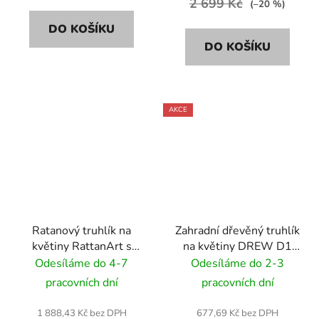
2 699 Kč
(–20 %)
DO KOŠÍKU
DO KOŠÍKU
AKCE
Ratanový truhlík na
Zahradní dřevěný truhlík
květiny RattanArt s
na květiny DREW D1
podstavcem 46x46x46
39x39x33cm
Odesíláme do 4-7
Odesíláme do 2-3
RD01 barva oříšková
pracovních dní
pracovních dní
1 888,43 Kč bez DPH
677,69 Kč bez DPH