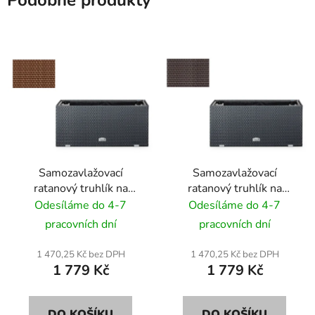
Podobné produkty
Samozavlažovací
Samozavlažovací
ratanový truhlík na
ratanový truhlík na
květiny RattanArt
květiny RattanArt
Odesíláme do 4-7
Odesíláme do 4-7
95x30x43 RD01 barva
95x30x43 RD02 tmavě
pracovních dní
pracovních dní
oříšková
hnědá
1 470,25 Kč bez DPH
1 470,25 Kč bez DPH
1 779 Kč
1 779 Kč
DO KOŠÍKU
DO KOŠÍKU