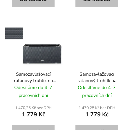
Samozavlažovací
Samozavlažovací
ratanový truhlík na
ratanový truhlík na
květiny RattanArt
květiny RattanArt
Odesíláme do 4-7
Odesíláme do 4-7
95x30x43 RD03 tmavě
95x30x43 RD04 černý
pracovních dní
pracovních dní
šedá
1 470,25 Kč bez DPH
1 470,25 Kč bez DPH
1 779 Kč
1 779 Kč