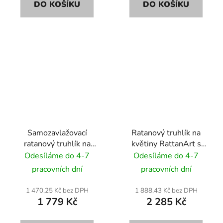
DO KOŠÍKU
DO KOŠÍKU
Samozavlažovací
Ratanový truhlík na
ratanový truhlík na
květiny RattanArt s
květiny RattanArt
podstavcem 46x46x46
Odesíláme do 4-7
Odesíláme do 4-7
95x30x43 RD06 hnědý
RD13 medová
pracovních dní
pracovních dní
mix
1 470,25 Kč bez DPH
1 888,43 Kč bez DPH
1 779 Kč
2 285 Kč