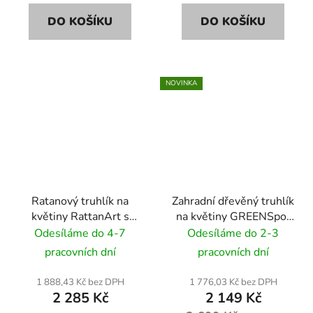
DO KOŠÍKU
DO KOŠÍKU
NOVINKA
Ratanový truhlík na
Zahradní dřevěný truhlík
květiny RattanArt s
na květiny GREENSpot
podstavcem 46x46x46
Timber 50x50 cm -
Odesíláme do 4-7
Odesíláme do 2-3
RD02 tmavě hnědá
palisandr
pracovních dní
pracovních dní
1 888,43 Kč bez DPH
1 776,03 Kč bez DPH
2 285 Kč
2 149 Kč