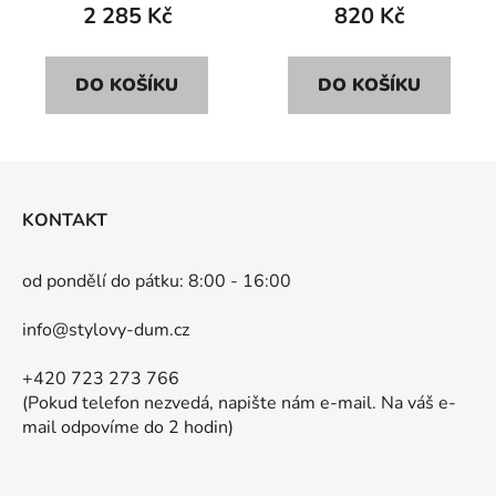
2 285 Kč
820 Kč
DO KOŠÍKU
DO KOŠÍKU
Z
á
KONTAKT
p
a
od pondělí do pátku: 8:00 - 16:00
t
í
info@stylovy-dum.cz
+420 723 273 766
(Pokud telefon nezvedá, napište nám e-mail. Na váš e-
mail odpovíme do 2 hodin)