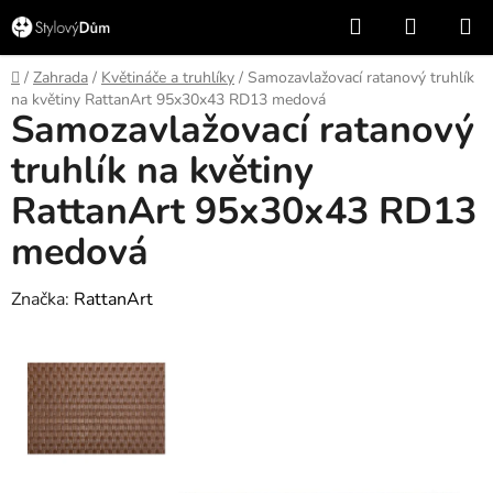
Přejít
Hledat
NÁKUP
na
KOŠÍK
obsah
Domů
/
Zahrada
/
Květináče a truhlíky
/
Samozavlažovací ratanový truhlík
na květiny RattanArt 95x30x43 RD13 medová
Samozavlažovací ratanový
truhlík na květiny
RattanArt 95x30x43 RD13
medová
Značka:
RattanArt