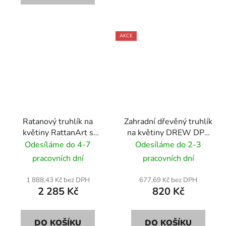
AKCE
Ratanový truhlík na
Zahradní dřevěný truhlík
květiny RattanArt s
na květiny DREW DP1
podstavcem 46x46x46
52x21,5x23 cm
Odesíláme do 4-7
Odesíláme do 2-3
RD04 černý
pracovních dní
pracovních dní
1 888,43 Kč bez DPH
677,69 Kč bez DPH
2 285 Kč
820 Kč
DO KOŠÍKU
DO KOŠÍKU