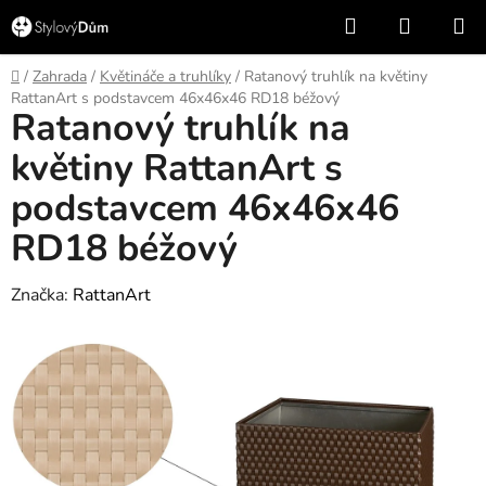
Přejít
Hledat
NÁKUP
na
KOŠÍK
obsah
Domů
/
Zahrada
/
Květináče a truhlíky
/
Ratanový truhlík na květiny
RattanArt s podstavcem 46x46x46 RD18 béžový
Ratanový truhlík na
květiny RattanArt s
podstavcem 46x46x46
RD18 béžový
Značka:
RattanArt