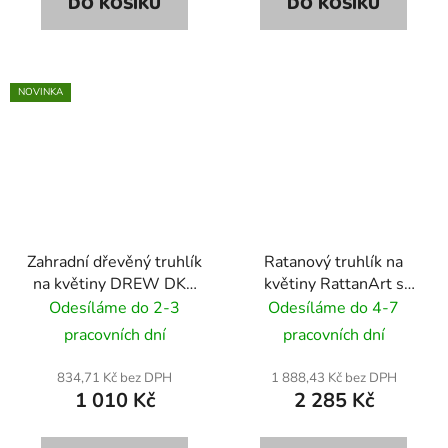
DO KOŠÍKU
DO KOŠÍKU
NOVINKA
Zahradní dřevěný truhlík
Ratanový truhlík na
na květiny DREW DK3
květiny RattanArt s
37x37x38cm
podstavcem 46x46x46
Odesíláme do 2-3
Odesíláme do 4-7
RD03 tmavě šedá
pracovních dní
pracovních dní
834,71 Kč bez DPH
1 888,43 Kč bez DPH
1 010 Kč
2 285 Kč