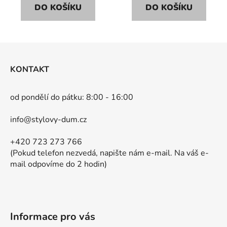
DO KOŠÍKU
DO KOŠÍKU
Z
á
KONTAKT
p
a
od pondělí do pátku: 8:00 - 16:00
t
í
info@stylovy-dum.cz
+420 723 273 766
(Pokud telefon nezvedá, napište nám e-mail. Na váš e-
mail odpovíme do 2 hodin)
Informace pro vás