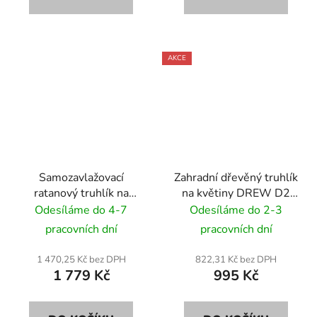
AKCE
Samozavlažovací
Zahradní dřevěný truhlík
ratanový truhlík na
na květiny DREW D2
květiny RattanArt
50x50x40 cm
Odesíláme do 4-7
Odesíláme do 2-3
95x30x43 RD13
pracovních dní
pracovních dní
medová
1 470,25 Kč bez DPH
822,31 Kč bez DPH
1 779 Kč
995 Kč