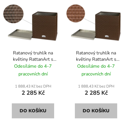
Ratanový truhlík na
Ratanový truhlík na
květiny RattanArt s
květiny RattanArt s
podstavcem 46x46x46
podstavcem 46x46x46
Odesíláme do 4-7
Odesíláme do 4-7
RD06 hnědý mix
RD13 medová
pracovních dní
pracovních dní
1 888,43 Kč bez DPH
1 888,43 Kč bez DPH
2 285 Kč
2 285 Kč
DO KOŠÍKU
DO KOŠÍKU