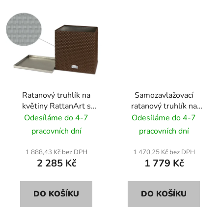
Ratanový truhlík na
Samozavlažovací
květiny RattanArt s
ratanový truhlík na
podstavcem 46x46x46
květiny RattanArt
Odesíláme do 4-7
Odesíláme do 4-7
RD17 světle šedá
95x30x43 RD07 bílý
pracovních dní
pracovních dní
1 888,43 Kč bez DPH
1 470,25 Kč bez DPH
2 285 Kč
1 779 Kč
DO KOŠÍKU
DO KOŠÍKU