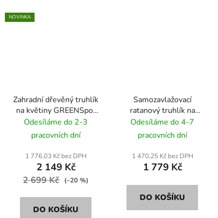
NOVINKA
Zahradní dřevěný truhlík
Samozavlažovací
na květiny GREENSpot
ratanový truhlík na
Timber 50x50 cm -
květiny RattanArt
Odesíláme do 2-3
Odesíláme do 4-7
palisandr
95x30x43 RD02 tmavě
pracovních dní
pracovních dní
hnědá
1 776,03 Kč bez DPH
1 470,25 Kč bez DPH
2 149 Kč
1 779 Kč
2 699 Kč
(–20 %)
DO KOŠÍKU
DO KOŠÍKU