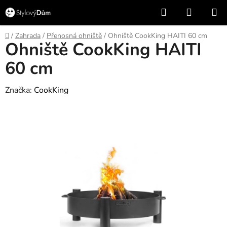
Přejít
Hledat
NÁKUP
na
KOŠÍK
obsah
Domů
/
Zahrada
/
Přenosná ohniště
/
Ohniště CookKing HAITI 60 cm
Ohniště CookKing HAITI
60 cm
Značka:
CookKing