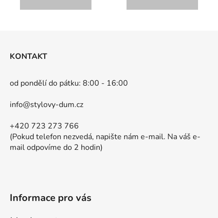
Z
á
KONTAKT
p
a
od pondělí do pátku: 8:00 - 16:00
t
í
info@stylovy-dum.cz
+420 723 273 766
(Pokud telefon nezvedá, napište nám e-mail. Na váš e-
mail odpovíme do 2 hodin)
Informace pro vás