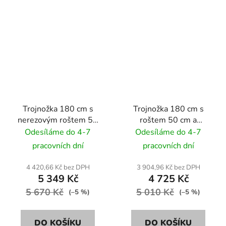
Trojnožka 180 cm s
Trojnožka 180 cm s
nerezovým roštem 50
roštem 50 cm a
cm a přenosné ohniště
přenosné ohniště
Odesíláme do 4-7
Odesíláme do 4-7
CookKing Haiti 60 cm
CookKing Bali 60 cm
pracovních dní
pracovních dní
4 420,66 Kč bez DPH
3 904,96 Kč bez DPH
5 349 Kč
4 725 Kč
5 670 Kč
5 010 Kč
(–5 %)
(–5 %)
DO KOŠÍKU
DO KOŠÍKU