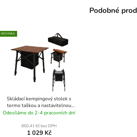
Podobné prod
NOVINKA
Skládací kempingový stolek s
termo taškou a nastavitelnou
výškou 50x50x50/70 - černá
Odesíláme do 2-4 pracovních dní
850,41 Kč bez DPH
1 029 Kč