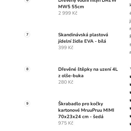
Dřevěný vodní mlýn DREW
MW5 55cm
2 999 Kč
Skandinávská plastová
jídelní židle EVA - bílá
399 Kč
Dřevěné štěpky na uzení 4L
z olše-buka
280 Kč
Škrabadlo pro kočky
kartonové MruuPruu MIMI
70x23x24 cm - šedá
975 Kč