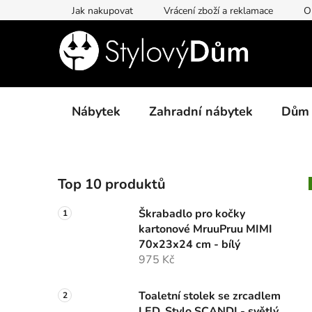
Přejít
Jak nakupovat
Vrácení zboží a reklamace
O
na
obsah
Nábytek
Zahradní nábytek
Dům
P
Top 10 produktů
o
s
Škrabadlo pro kočky
t
kartonové MruuPruu MIMI
r
70x23x24 cm - bílý
a
975 Kč
n
n
Toaletní stolek se zrcadlem
LED, Stylo SCANDI - světlý