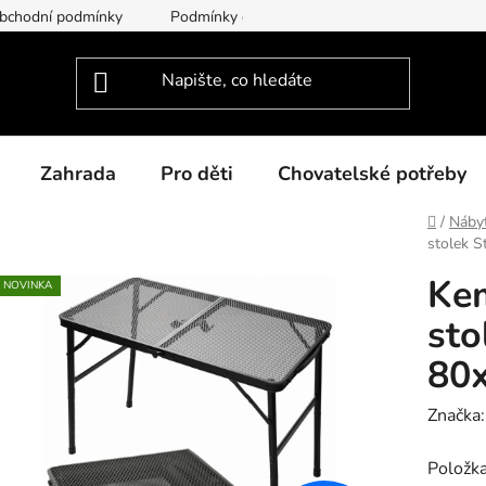
bchodní podmínky
Podmínky ochrany osobních údajů
Dodac
Zahrada
Pro děti
Chovatelské potřeby
Domů
/
Náby
stolek 
Kem
NOVINKA
sto
80x
Značka
Položk