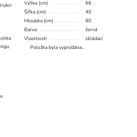
Výška (cm)
66
trukci
Šířka (cm)
40
Hloubka (cm)
80
Barva
černá
olika
Vlastnosti
skládací
ingu,
Položka byla vyprodána…
tu