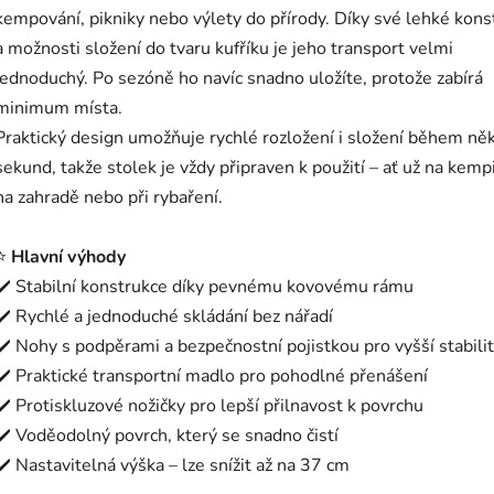
kempování, pikniky nebo výlety do přírody. Díky své lehké kons
a možnosti složení do tvaru kufříku je jeho transport velmi
jednoduchý. Po sezóně ho navíc snadno uložíte, protože zabírá
minimum místa.
Praktický design umožňuje rychlé rozložení i složení během něk
sekund, takže stolek je vždy připraven k použití – ať už na kemp
na zahradě nebo při rybaření.
⭐
Hlavní výhody
✔️ Stabilní konstrukce díky pevnému kovovému rámu
✔️ Rychlé a jednoduché skládání bez nářadí
✔️ Nohy s podpěrami a bezpečnostní pojistkou pro vyšší stabili
✔️ Praktické transportní madlo pro pohodlné přenášení
✔️ Protiskluzové nožičky pro lepší přilnavost k povrchu
✔️ Voděodolný povrch, který se snadno čistí
✔️ Nastavitelná výška – lze snížit až na 37 cm