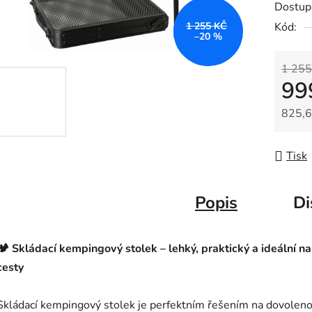
Dostup
1 255 KČ
Kód:
–20 %
1 255
99
825,6
Měrná
Tisk
Popis
Di
🏕️ Skládací kempingový stolek – lehký, praktický a ideální na
cesty
Skládací kempingový stolek je perfektním řešením na dovoleno