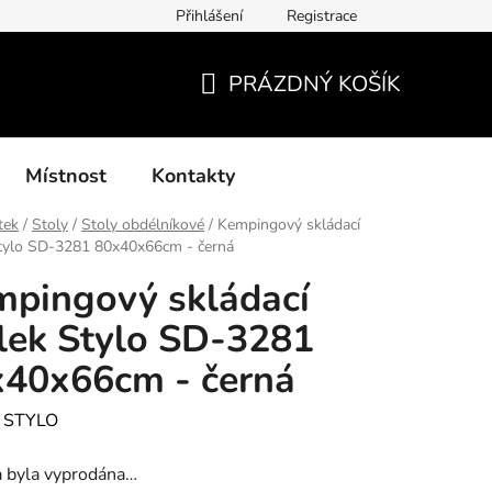
Přihlášení
Registrace
í podmínky, způsoby platby, doba zpracování
Platby GoPay
PRÁZDNÝ KOŠÍK
NÁKUPNÍ
KOŠÍK
Místnost
Kontakty
tek
/
Stoly
/
Stoly obdélníkové
/
Kempingový skládací
Stylo SD-3281 80x40x66cm - černá
pingový skládací
lek Stylo SD-3281
40x66cm - černá
:
STYLO
a byla vyprodána…