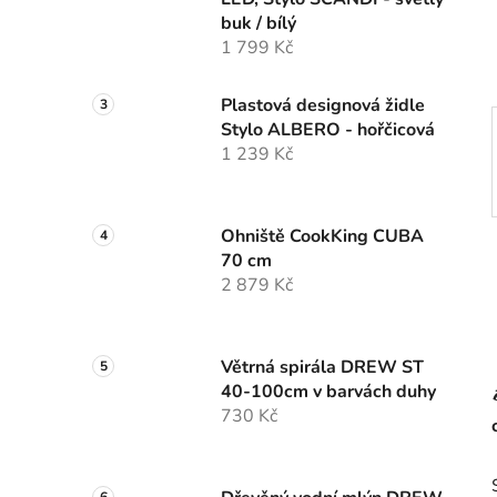
í
buk / bílý
p
1 799 Kč
a
n
Plastová designová židle
e
Stylo ALBERO - hořčicová
l
1 239 Kč
Ohniště CookKing CUBA
70 cm
2 879 Kč
Větrná spirála DREW ST
40-100cm v barvách duhy
730 Kč