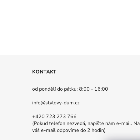
Z
á
KONTAKT
p
a
od pondělí do pátku: 8:00 - 16:00
t
info@stylovy-dum.cz
í
+420 723 273 766
(Pokud telefon nezvedá, napište nám e-mail. Na
váš e-mail odpovíme do 2 hodin)