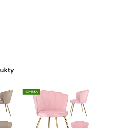
,
ukty
NOVINKA