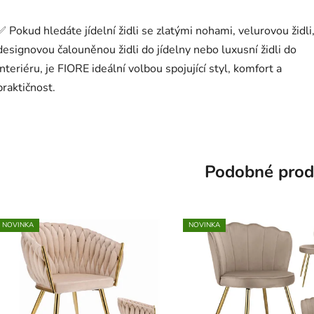
✅ Pokud hledáte jídelní židli se zlatými nohami, velurovou židli
designovou čalouněnou židli do jídelny nebo luxusní židli do
interiéru, je FIORE ideální volbou spojující styl, komfort a
praktičnost.
Podobné prod
NOVINKA
NOVINKA