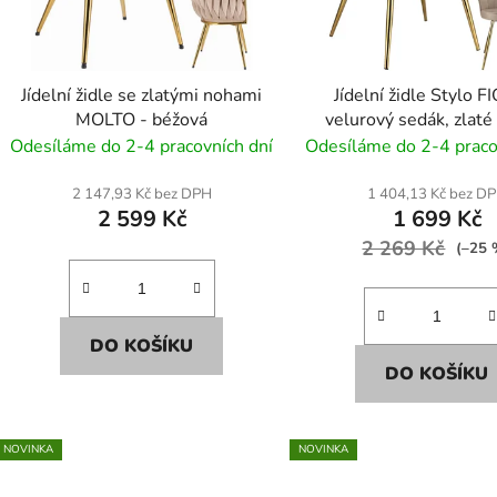
Jídelní židle se zlatými nohami
Jídelní židle Stylo F
MOLTO - béžová
velurový sedák, zlaté
béžová
Odesíláme do 2-4 pracovních dní
Odesíláme do 2-4 praco
2 147,93 Kč bez DPH
1 404,13 Kč bez D
2 599 Kč
1 699 Kč
2 269 Kč
(–25 
DO KOŠÍKU
DO KOŠÍKU
NOVINKA
NOVINKA