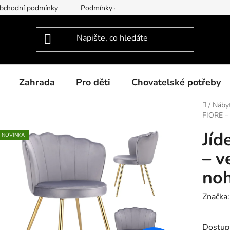
bchodní podmínky
Podmínky ochrany osobních údajů
Dodac
Zahrada
Pro děti
Chovatelské potřeby
Domů
/
Náby
FIORE – 
Jíd
NOVINKA
– v
noh
Značka
Dostup