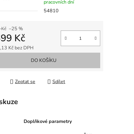
pracovních dní
54810
 Kč
–25 %
699 Kč
,13 Kč bez DPH
 cena:
DO KOŠÍKU
Zeptat se
Sdílet
skuze
Doplňkové parametry