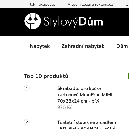
Přejít
Jak nakupovat
Vrácení zboží a reklamace
O
na
obsah
Nábytek
Zahradní nábytek
Dům
P
Top 10 produktů
o
s
Škrabadlo pro kočky
t
kartonové MruuPruu MIMI
r
70x23x24 cm - bílý
a
975 Kč
n
n
Toaletní stolek se zrcadlem
LED, Stylo SCANDI - světlý