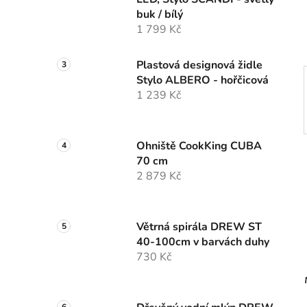
í
buk / bílý
p
1 799 Kč
a
n
Plastová designová židle
e
Stylo ALBERO - hořčicová
l
1 239 Kč
Ohniště CookKing CUBA
70 cm
2 879 Kč
Větrná spirála DREW ST
40-100cm v barvách duhy
730 Kč