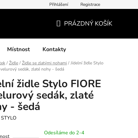
Přihlášení
Registrace
í podmínky, způsoby platby, doba zpracování
Platby GoPay
PRÁZDNÝ KOŠÍK
NÁKUPNÍ
KOŠÍK
Místnost
Kontakty
tek
/
Židle
/
Židle se zlatými nohami
/
Jídelní židle Stylo
velurový sedák, zlaté nohy - šedá
elní židle Stylo FIORE
elurový sedák, zlaté
y - šedá
:
STYLO
Odesíláme do 2-4
nost