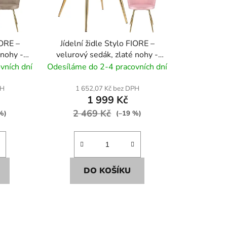
IORE –
Jídelní židle Stylo FIORE –
 nohy -
velurový sedák, zlaté nohy -
růžové
vních dní
Odesíláme do 2-4 pracovních dní
PH
1 652,07 Kč bez DPH
1 999 Kč
2 469 Kč
%)
(–19 %)
DO KOŠÍKU