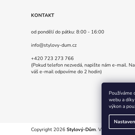
Z
á
KONTAKT
p
a
od pondělí do pátku: 8:00 - 16:00
t
info@stylovy-dum.cz
í
+420 723 273 766
(Pokud telefon nezvedá, napište nám e-mail. Na
váš e-mail odpovíme do 2 hodin)
Používáme c
webu a díky
výkon a pou
Nastaven
Copyright 2026
Stylový-Dům
. Všechna práva v