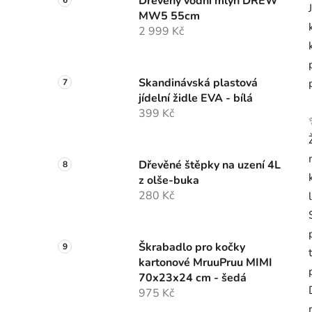
Dřevěný vodní mlýn DREW
MW5 55cm
2 999 Kč
Skandinávská plastová
jídelní židle EVA - bílá
399 Kč
Dřevěné štěpky na uzení 4L
z olše-buka
280 Kč
Škrabadlo pro kočky
kartonové MruuPruu MIMI
70x23x24 cm - šedá
975 Kč