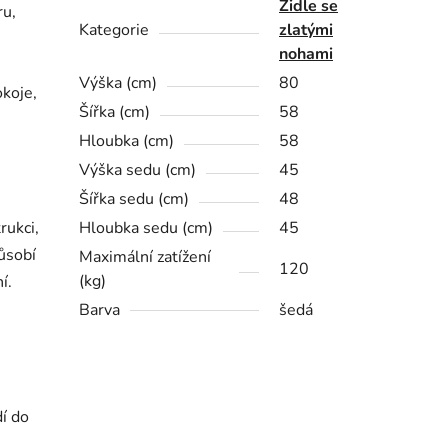
Židle se
ru,
Kategorie
zlatými
nohami
Výška (cm)
80
okoje,
Šířka (cm)
58
Hloubka (cm)
58
Výška sedu (cm)
45
Šířka sedu (cm)
48
rukci,
Hloubka sedu (cm)
45
působí
Maximální zatížení
120
(kg)
í.
Barva
šedá
í do