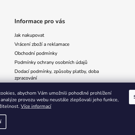
Informace pro vás
Jak nakupovat
Vrácení zboží a reklamace
Obchodní podmínky
Podmínky ochrany osobních údajů
Dodací podmínky, způsoby platby, doba
zpracování
Platby GoPay
ookies, abychom Vám umožnili pohodlné prohlížení
Blog
 analýze provozu webu neustále zlepšovali jeho funkce,
Kontakty
žitelnost.
Více informací
í
yhrazena.