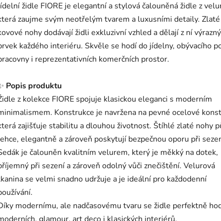
Jídelní židle FIORE je elegantní a stylová čalouněná židle z velu
která zaujme svým neotřelým tvarem a luxusními detaily. Zlaté
kovové nohy dodávají židli exkluzivní vzhled a dělají z ní výrazný
prvek každého interiéru. Skvěle se hodí do jídelny, obývacího p
pracovny i reprezentativních komerčních prostor.
✨
Popis produktu
Židle z kolekce FIORE spojuje klasickou eleganci s moderním
minimalismem. Konstrukce je navržena na pevné ocelové konst
která zajišťuje stabilitu a dlouhou životnost. Štíhlé zlaté nohy 
lehce, elegantně a zároveň poskytují bezpečnou oporu při sezen
Sedák je čalouněn kvalitním velurem, který je měkký na dotek,
příjemný při sezení a zároveň odolný vůči znečištění. Velurová
tkanina se velmi snadno udržuje a je ideální pro každodenní
používání.
Díky modernímu, ale nadčasovému tvaru se židle perfektně hod
moderních, glamour, art deco i klasických interiérů.