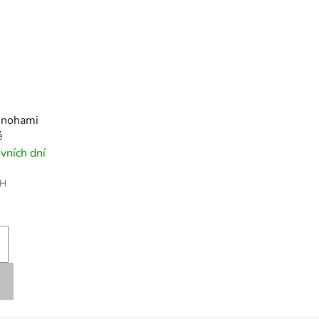
i nohami
é
vních dní
PH