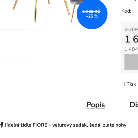
Kód:
2 269 KČ
–25 %
2 269
1 
1 404
Měrná
Tisk
Popis
Di
🪑 Jídelní židle FIORE – velurový sedák, šedá, zlaté nohy