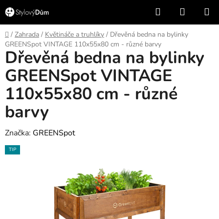
Přejít
Hledat
NÁKUP
na
KOŠÍK
obsah
Domů
/
Zahrada
/
Květináče a truhlíky
/
Dřevěná bedna na bylinky
GREENSpot VINTAGE 110x55x80 cm - různé barvy
Dřevěná bedna na bylinky
GREENSpot VINTAGE
110x55x80 cm - různé
barvy
Značka:
GREENSpot
TIP