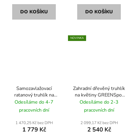
DO KOŠÍKU
DO KOŠÍKU
NOVINKA
Samozavlažovací
Zahradní dřevěný truhlík
ratanový truhlík na
na květiny GREENSpot
květiny RattanArt
Excellent 40x40 cm -
Odesíláme do 4-7
Odesíláme do 2-3
95x30x43 RD17 světle
přírodní dřevo
pracovních dní
pracovních dní
šedá
1 470,25 Kč bez DPH
2 099,17 Kč bez DPH
1 779 Kč
2 540 Kč