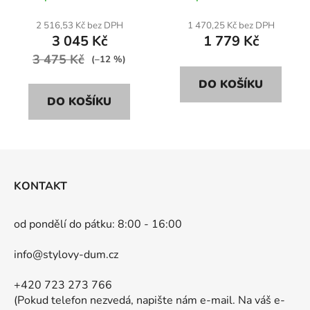
slámová
2 516,53 Kč bez DPH
1 470,25 Kč bez DPH
3 045 Kč
1 779 Kč
3 475 Kč
(–12 %)
DO KOŠÍKU
DO KOŠÍKU
Z
á
KONTAKT
p
a
od pondělí do pátku: 8:00 - 16:00
t
í
info@stylovy-dum.cz
+420 723 273 766
(Pokud telefon nezvedá, napište nám e-mail. Na váš e-