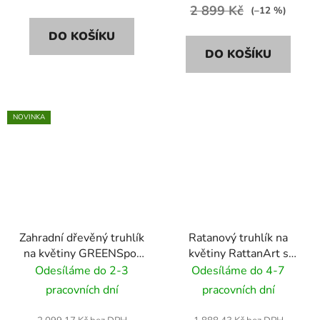
2 899 Kč
(–12 %)
DO KOŠÍKU
DO KOŠÍKU
NOVINKA
Zahradní dřevěný truhlík
Ratanový truhlík na
na květiny GREENSpot
květiny RattanArt s
Excellent 40x40 cm -
podstavcem 46x46x46
Odesíláme do 2-3
Odesíláme do 4-7
tmavý palisandr
RD18 béžový
pracovních dní
pracovních dní