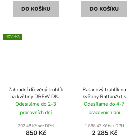
DO KOŠÍKU
DO KOŠÍKU
NOVINKA
Zahradní dřevěný truhlík
Ratanový truhlík na
na květiny DREW DK2
květiny RattanArt s
29x29x33cm
podstavcem 46x46x46
Odesíláme do 2-3
Odesíláme do 4-7
RD12 zelený
pracovních dní
pracovních dní
702,48 Kč bez DPH
1 888,43 Kč bez DPH
850 Kč
2 285 Kč