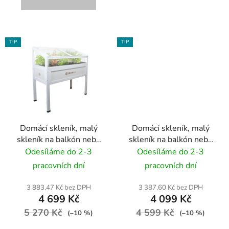
TIP
TIP
Domácí skleník, malý
Domácí skleník, malý
skleník na balkón nebo
skleník na balkón nebo
terasu GREENSpot
terasu GREENSpot
Odesíláme do 2-3
Odesíláme do 2-3
VINTAGE 110x55x120
VINTAGE 80x45x120
pracovních dní
pracovních dní
- různé barvy
cm - různé barvy
3 883,47 Kč bez DPH
3 387,60 Kč bez DPH
4 699 Kč
4 099 Kč
5 270 Kč
4 599 Kč
(–10 %)
(–10 %)