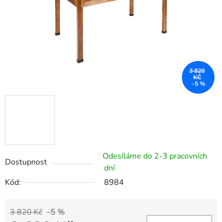
3 820
KČ
–5 %
Odesíláme do 2-3 pracovních
Dostupnost
dní
Kód:
8984
3 820 Kč
–5 %