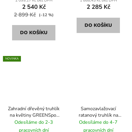
2 099,17 Kč bez DPH
1 888,43 Kč bez DPH
2 540 Kč
2 285 Kč
2 899 Kč
(–12 %)
DO KOŠÍKU
DO KOŠÍKU
NOVINKA
Zahradní dřevěný truhlík
Samozavlažovací
na květiny GREENSpot
ratanový truhlík na
Excellent 80x40 cm -
květiny RattanArt
Odesíláme do 2-3
Odesíláme do 4-7
přírodní dřevo
95x30x43 RD08 barva
pracovních dní
pracovních dní