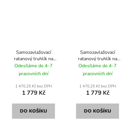
Samozavlažovací
Samozavlažovací
ratanový truhlík na
ratanový truhlík na
květiny RattanArt
květiny RattanArt
Odesíláme do 4-7
Odesíláme do 4-7
95x30x43 RD03 tmavě
95x30x43 RD07 bílý
pracovních dní
pracovních dní
šedá
1 470,25 Kč bez DPH
1 470,25 Kč bez DPH
1 779 Kč
1 779 Kč
DO KOŠÍKU
DO KOŠÍKU