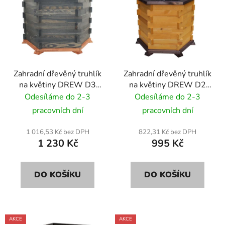
Zahradní dřevěný truhlík
Zahradní dřevěný truhlík
na květiny DREW D3
na květiny DREW D2
62x62x42 cm
50x50x40 cm
Odesíláme do 2-3
Odesíláme do 2-3
pracovních dní
pracovních dní
1 016,53 Kč bez DPH
822,31 Kč bez DPH
1 230 Kč
995 Kč
DO KOŠÍKU
DO KOŠÍKU
AKCE
AKCE