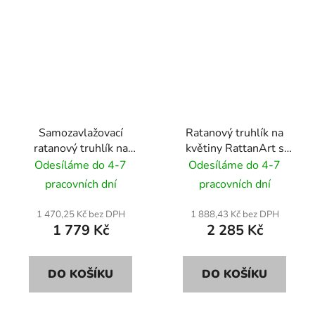
Samozavlažovací
Ratanový truhlík na
ratanový truhlík na
květiny RattanArt s
květiny RattanArt
podstavcem 46x46x46
Odesíláme do 4-7
Odesíláme do 4-7
95x30x43 RD18
RD07 bílý
pracovních dní
pracovních dní
béžový
1 470,25 Kč bez DPH
1 888,43 Kč bez DPH
1 779 Kč
2 285 Kč
DO KOŠÍKU
DO KOŠÍKU