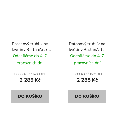
Ratanový truhlík na
Ratanový truhlík na
květiny RattanArt s
květiny RattanArt s
podstavcem 46x46x46
podstavcem 46x46x46
Odesíláme do 4-7
Odesíláme do 4-7
RD01 barva oříšková
RD13 medová
pracovních dní
pracovních dní
1 888,43 Kč bez DPH
1 888,43 Kč bez DPH
2 285 Kč
2 285 Kč
DO KOŠÍKU
DO KOŠÍKU