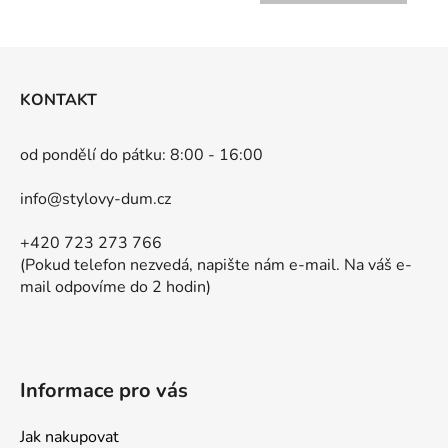
Z
á
KONTAKT
p
a
od pondělí do pátku: 8:00 - 16:00
t
í
info@stylovy-dum.cz
+420 723 273 766
(Pokud telefon nezvedá, napište nám e-mail. Na váš e-
mail odpovíme do 2 hodin)
Informace pro vás
Jak nakupovat