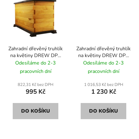
Zahradní dřevěný truhlík
Zahradní dřevěný truhlík
na květiny DREW DP2
na květiny DREW DP3
62x30x32 cm
84,5x40x41 cm
Odesíláme do 2-3
Odesíláme do 2-3
pracovních dní
pracovních dní
822,31 Kč bez DPH
1 016,53 Kč bez DPH
995 Kč
1 230 Kč
DO KOŠÍKU
DO KOŠÍKU