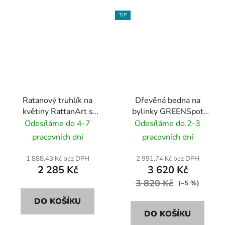
TIP
Ratanový truhlík na
Dřevěná bedna na
květiny RattanArt s
bylinky GREENSpot
podstavcem 46x46x46
VINTAGE 110x55x80
Odesíláme do 4-7
Odesíláme do 2-3
RD12 zelený
cm - různé barvy
pracovních dní
pracovních dní
1 888,43 Kč bez DPH
2 991,74 Kč bez DPH
2 285 Kč
3 620 Kč
3 820 Kč
(–5 %)
DO KOŠÍKU
DO KOŠÍKU