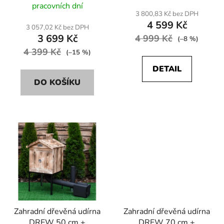
25x25x30 cm
30x30x35 cm
pracovních dní
3 800,83 Kč bez DPH
4 599 Kč
3 057,02 Kč bez DPH
3 699 Kč
4 999 Kč
(–8 %)
4 399 Kč
(–15 %)
DETAIL
DO KOŠÍKU
Zahradní dřevěná udírna
Zahradní dřevěná udírna
DREW 50 cm +
DREW 70 cm +