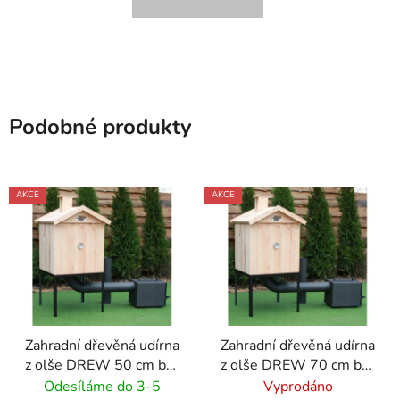
Podobné produkty
AKCE
AKCE
Zahradní dřevěná udírna
Zahradní dřevěná udírna
z olše DREW 50 cm bez
z olše DREW 70 cm bez
dveří + topeniště
dveří + topeniště
Odesíláme do 3-5
Vyprodáno