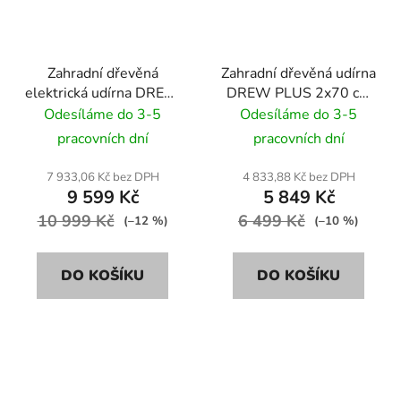
Zahradní dřevěná
Zahradní dřevěná udírna
elektrická udírna DREW
DREW PLUS 2x70 cm
A100 60 cm
+ topeniště 30x30x35
Odesíláme do 3-5
Odesíláme do 3-5
cm
pracovních dní
pracovních dní
7 933,06 Kč bez DPH
4 833,88 Kč bez DPH
9 599 Kč
5 849 Kč
10 999 Kč
6 499 Kč
(–12 %)
(–10 %)
DO KOŠÍKU
DO KOŠÍKU