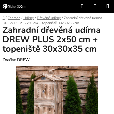
Přejít
Hledat
NÁKUP
na
KOŠÍK
obsah
Domů
/
Zahrada
/
Udírny
/
Dřevěné udírny
/
Zahradní dřevěná udírna
DREW PLUS 2x50 cm + topeniště 30x30x35 cm
Zahradní dřevěná udírna
DREW PLUS 2x50 cm +
topeniště 30x30x35 cm
Značka:
DREW