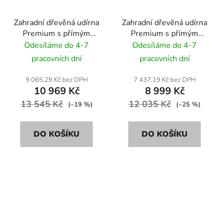
Zahradní dřevěná udírna
Zahradní dřevěná udírna
Premium s přímým
Premium s přímým
topeništěm DREW 100
topeništěm DREW 60
Odesíláme do 4-7
Odesíláme do 4-7
cm
cm
pracovních dní
pracovních dní
9 065,29 Kč bez DPH
7 437,19 Kč bez DPH
10 969 Kč
8 999 Kč
13 545 Kč
12 035 Kč
(–19 %)
(–25 %)
DO KOŠÍKU
DO KOŠÍKU