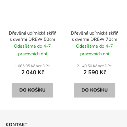
Dřevěná udírnická skříň
Dřevěná udírnická skříň
s dveřmi DREW 50cm
s dveřmi DREW 70cm
Odesíláme do 4-7
Odesíláme do 4-7
pracovních dní
pracovních dní
1 685,95 Kč bez DPH
2 140,50 Kč bez DPH
2 040 Kč
2 590 Kč
DO KOŠÍKU
DO KOŠÍKU
Z
á
KONTAKT