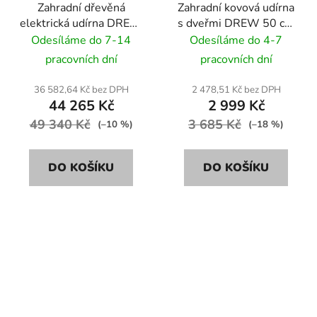
Zahradní dřevěná
Zahradní kovová udírna
elektrická udírna DREW
s dveřmi DREW 50 cm
500L 120 cm
+ topeniště 20x20x25
Odesíláme do 7-14
Odesíláme do 4-7
cm
pracovních dní
pracovních dní
36 582,64 Kč bez DPH
2 478,51 Kč bez DPH
44 265 Kč
2 999 Kč
49 340 Kč
3 685 Kč
(–10 %)
(–18 %)
DO KOŠÍKU
DO KOŠÍKU