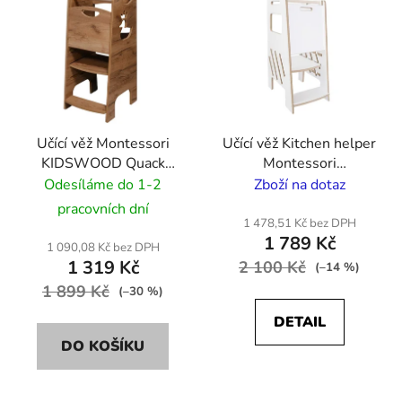
Učící věž Montessori
Učící věž Kitchen helper
KIDSWOOD Quack
Montessori
Step 80cm - barva
KIDSWOOD No Exit
Odesíláme do 1-2
Zboží na dotaz
dřeva
Window - bílý
pracovních dní
1 478,51 Kč bez DPH
1 789 Kč
1 090,08 Kč bez DPH
1 319 Kč
2 100 Kč
(–14 %)
1 899 Kč
(–30 %)
DETAIL
DO KOŠÍKU