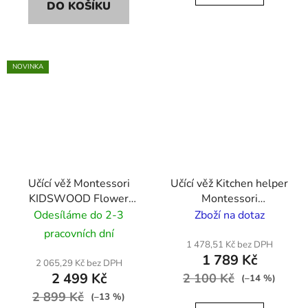
DO KOŠÍKU
NOVINKA
Učící věž Montessori
Učící věž Kitchen helper
KIDSWOOD Flower
Montessori
KH-355 80cm - barva
KIDSWOOD MAXI
Odesíláme do 2-3
Zboží na dotaz
dřeva/černá
SAFE - bílý
pracovních dní
1 478,51 Kč bez DPH
1 789 Kč
2 065,29 Kč bez DPH
2 499 Kč
2 100 Kč
(–14 %)
2 899 Kč
(–13 %)