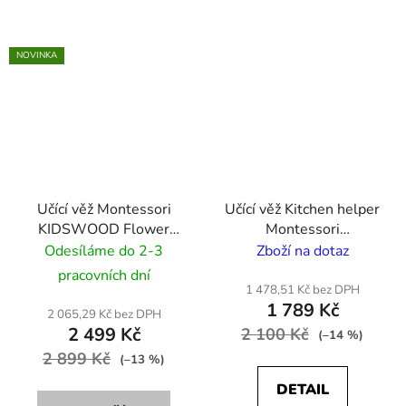
NOVINKA
Učící věž Montessori
Učící věž Kitchen helper
KIDSWOOD Flower
Montessori
80cm - barva dřeva/
KIDSWOOD No Exit
Odesíláme do 2-3
Zboží na dotaz
černá
Smooth - bílý
pracovních dní
1 478,51 Kč bez DPH
1 789 Kč
2 065,29 Kč bez DPH
2 499 Kč
2 100 Kč
(–14 %)
2 899 Kč
(–13 %)
DETAIL