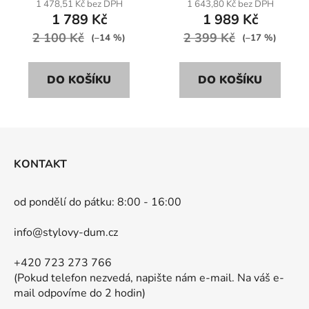
1 478,51 Kč bez DPH
1 643,80 Kč bez DPH
1 789 Kč
1 989 Kč
2 100 Kč
2 399 Kč
(–14 %)
(–17 %)
DO KOŠÍKU
DO KOŠÍKU
Z
á
KONTAKT
p
a
od pondělí do pátku: 8:00 - 16:00
t
í
info@stylovy-dum.cz
+420 723 273 766
(Pokud telefon nezvedá, napište nám e-mail. Na váš e-
mail odpovíme do 2 hodin)