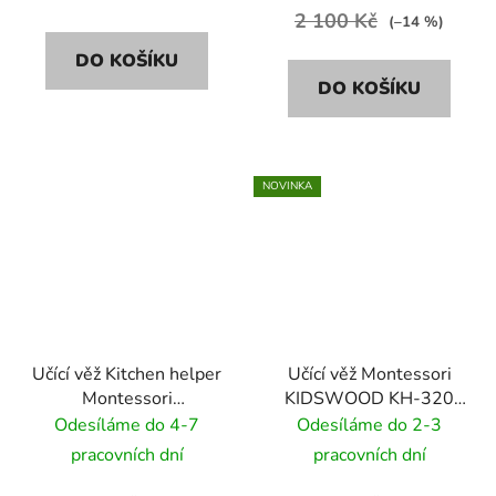
2 100 Kč
(–14 %)
DO KOŠÍKU
DO KOŠÍKU
NOVINKA
Učící věž Kitchen helper
Učící věž Montessori
Montessori
KIDSWOOD KH-320
KIDSWOOD Smile -
90cm - barva dřeva
Odesíláme do 4-7
Odesíláme do 2-3
bílý
pracovních dní
pracovních dní