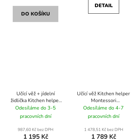
DETAIL
DO KOŠÍKU
Učící věž + jídelní
Učící věž Kitchen helper
židlička Kitchen helper
Montessori
Montessori
KIDSWOOD Geometric
Odesíláme do 3-5
Odesíláme do 4-7
KIDSWOOD 2v1 SLIM -
- bílý
pracovních dní
pracovních dní
bílý
987,60 Kč bez DPH
1 478,51 Kč bez DPH
1 195 Kč
1 789 Kč