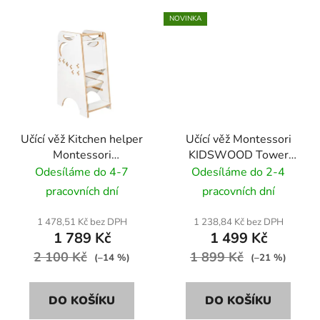
NOVINKA
Učící věž Kitchen helper
Učící věž Montessori
Montessori
KIDSWOOD Tower
KIDSWOOD Moon -
Step - barva dřeva
Odesíláme do 4-7
Odesíláme do 2-4
bílý
pracovních dní
pracovních dní
1 478,51 Kč bez DPH
1 238,84 Kč bez DPH
1 789 Kč
1 499 Kč
2 100 Kč
1 899 Kč
(–14 %)
(–21 %)
DO KOŠÍKU
DO KOŠÍKU