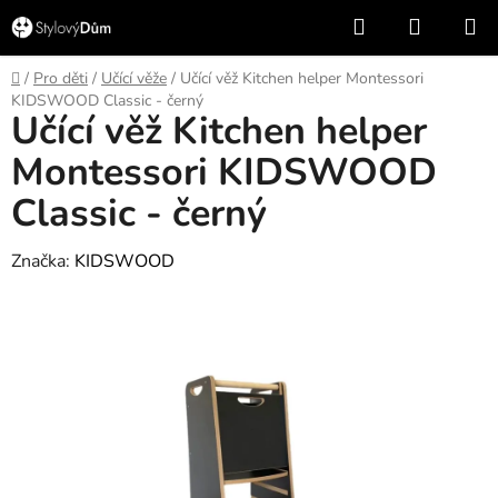
Přejít
Hledat
NÁKUP
na
KOŠÍK
obsah
Domů
/
Pro děti
/
Učící věže
/
Učící věž Kitchen helper Montessori
KIDSWOOD Classic - černý
Učící věž Kitchen helper
Montessori KIDSWOOD
Classic - černý
Značka:
KIDSWOOD