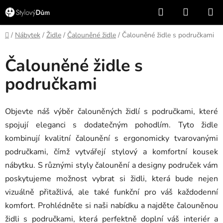
Přejít
Hledat
NÁKUP
na
KOŠÍK
obsah
Domů
/
Nábytek
/
Židle
/
Čalouněné židle
/
Čalouněné židle s područkami
Čalouněné židle s
područkami
Objevte náš výběr čalouněných židlí s područkami, které
spojují eleganci s dodatečným pohodlím. Tyto židle
kombinují kvalitní čalounění s ergonomicky tvarovanými
područkami, čímž vytvářejí stylový a komfortní kousek
nábytku. S různými styly čalounění a designy područek vám
poskytujeme možnost vybrat si židli, která bude nejen
vizuálně přitažlivá, ale také funkční pro váš každodenní
komfort. Prohlédněte si naši nabídku a najděte čalouněnou
židli s područkami, která perfektně doplní váš interiér a