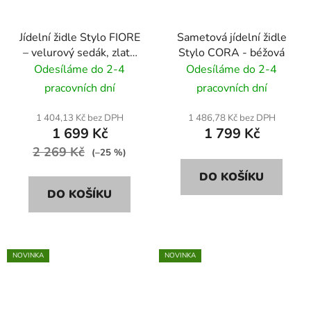
Jídelní židle Stylo FIORE
Sametová jídelní židle
– velurový sedák, zlaté
Stylo CORA - béžová
nohy - šedá
Odesíláme do 2-4
Odesíláme do 2-4
pracovních dní
pracovních dní
1 404,13 Kč bez DPH
1 486,78 Kč bez DPH
1 699 Kč
1 799 Kč
2 269 Kč
(–25 %)
DO KOŠÍKU
DO KOŠÍKU
NOVINKA
NOVINKA