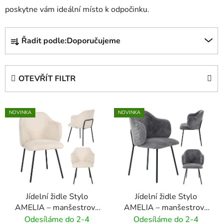
poskytne vám ideální místo k odpočinku.
Ř
Řadit podle:
Doporučujeme
a
z
e
OTEVŘÍT FILTR
n
í
V
p
NOVINKA
NOVINKA
ý
r
p
o
i
d
s
u
p
k
r
t
Jídelní židle Stylo
Jídelní židle Stylo
o
ů
AMELIA – manšestrová
AMELIA – manšestrová
d
látka - krémový
látka - šedá
Odesíláme do 2-4
Odesíláme do 2-4