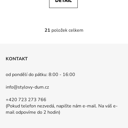
DETAIL
21
položek celkem
O
v
l
Z
á
á
d
KONTAKT
p
a
a
c
od pondělí do pátku: 8:00 - 16:00
t
í
p
í
info@stylovy-dum.cz
r
v
+420 723 273 766
k
(Pokud telefon nezvedá, napište nám e-mail. Na váš e-
y
mail odpovíme do 2 hodin)
v
ý
p