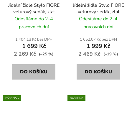
Jídelní židle Stylo FIORE
Jídelní židle Stylo FIORE
– velurový sedák, zlaté
– velurový sedák, zlaté
nohy - béžová
nohy - růžové
Odesíláme do 2-4
Odesíláme do 2-4
pracovních dní
pracovních dní
1 404,13 Kč bez DPH
1 652,07 Kč bez DPH
1 699 Kč
1 999 Kč
2 269 Kč
2 469 Kč
(–25 %)
(–19 %)
DO KOŠÍKU
DO KOŠÍKU
NOVINKA
NOVINKA