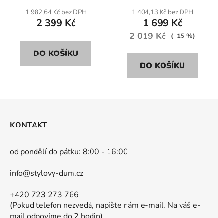
1 982,64 Kč bez DPH
1 404,13 Kč bez DPH
2 399 Kč
1 699 Kč
2 019 Kč
(–15 %)
DO KOŠÍKU
DO KOŠÍKU
Z
á
KONTAKT
p
a
od pondělí do pátku: 8:00 - 16:00
t
í
info@stylovy-dum.cz
+420 723 273 766
(Pokud telefon nezvedá, napište nám e-mail. Na váš e-
mail odpovíme do 2 hodin)