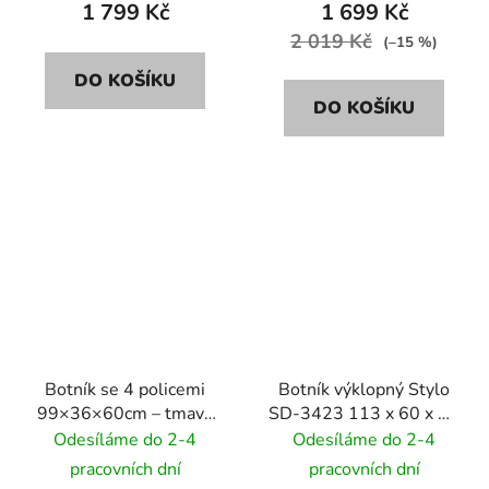
1 799 Kč
1 699 Kč
2 019 Kč
(–15 %)
DO KOŠÍKU
DO KOŠÍKU
Botník se 4 policemi
Botník výklopný Stylo
99×36×60cm – tmavý
SD-3423 113 x 60 x 24
přírodní dub
cm - černá
Odesíláme do 2-4
Odesíláme do 2-4
pracovních dní
pracovních dní