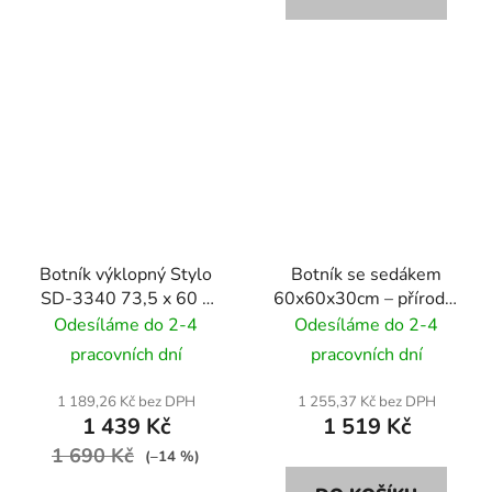
Botník výklopný Stylo
Botník se sedákem
SD-3340 73,5 x 60 x
60x60x30cm – přírodní
24 cm - bílý / dub
dub
Odesíláme do 2-4
Odesíláme do 2-4
sonoma
pracovních dní
pracovních dní
1 189,26 Kč bez DPH
1 255,37 Kč bez DPH
1 439 Kč
1 519 Kč
1 690 Kč
(–14 %)