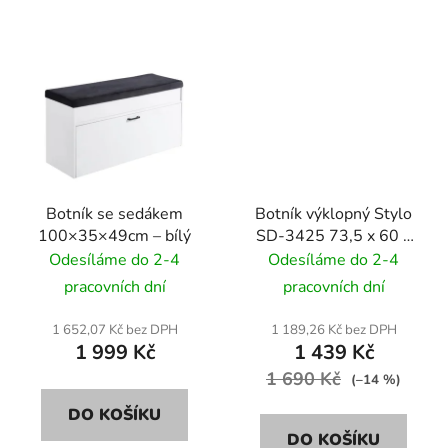
Botník se sedákem
Botník výklopný Stylo
100×35×49cm – bílý
SD-3425 73,5 x 60 x
24 cm - černá / dub
Odesíláme do 2-4
Odesíláme do 2-4
sonoma
pracovních dní
pracovních dní
1 652,07 Kč bez DPH
1 189,26 Kč bez DPH
1 999 Kč
1 439 Kč
1 690 Kč
(–14 %)
DO KOŠÍKU
DO KOŠÍKU