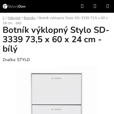
Přejít
Hledat
NÁKUP
na
KOŠÍK
obsah
Domů
/
Nábytek
/
Botníky
/
Botník výklopný Stylo SD-3339 73,5 x 60 x
24 cm - bílý
Botník výklopný Stylo SD-
3339 73,5 x 60 x 24 cm -
bílý
Značka:
STYLO