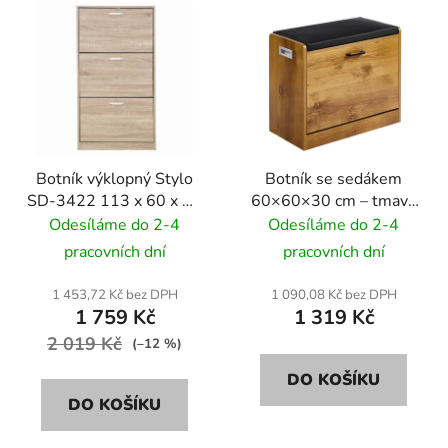
Botník výklopný Stylo
Botník se sedákem
SD-3422 113 x 60 x 24
60×60×30 cm – tmavý
cm - dub sonoma
dub přírodní
Odesíláme do 2-4
Odesíláme do 2-4
pracovních dní
pracovních dní
1 453,72 Kč bez DPH
1 090,08 Kč bez DPH
1 759 Kč
1 319 Kč
2 019 Kč
(–12 %)
DO KOŠÍKU
DO KOŠÍKU