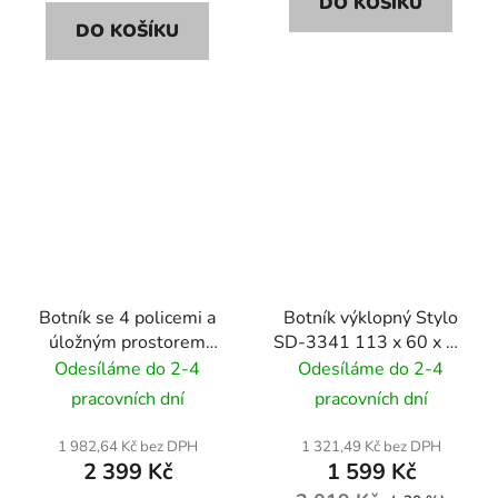
DO KOŠÍKU
DO KOŠÍKU
Botník se 4 policemi a
Botník výklopný Stylo
úložným prostorem
SD-3341 113 x 60 x 24
99×36×60 cm –
cm - bílý / dub sonoma
Odesíláme do 2-4
Odesíláme do 2-4
přírodní dub
pracovních dní
pracovních dní
1 982,64 Kč bez DPH
1 321,49 Kč bez DPH
2 399 Kč
1 599 Kč