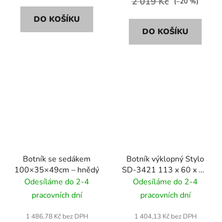
2 019 Kč
(–20 %)
DO KOŠÍKU
DO KOŠÍKU
Botník se sedákem
Botník výklopný Stylo
100×35×49cm – hnědý
SD-3421 113 x 60 x 24
cm - bílý
Odesíláme do 2-4
Odesíláme do 2-4
pracovních dní
pracovních dní
1 486,78 Kč bez DPH
1 404,13 Kč bez DPH