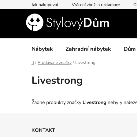
Přejít
Jak nakupovat
Vrácení zboží a reklamace
O
na
obsah
Nábytek
Zahradní nábytek
Dům
Domů
/
Prodávané značky
/
Livestrong
Livestrong
Žádné produkty značky
Livestrong
nebyly naleze
Z
á
KONTAKT