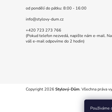
p
a
od pondělí do pátku: 8:00 - 16:00
t
info@stylovy-dum.cz
í
+420 723 273 766
(Pokud telefon nezvedá, napište nám e-mail. Na
váš e-mail odpovíme do 2 hodin)
Copyright 2026
Stylový-Dům
. Všechna práva v
Používáme c