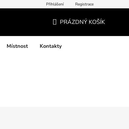
Přihlášení
Registrace
í podmínky, způsoby platby, doba zpracování
Platby GoPay
PRÁZDNÝ KOŠÍK
NÁKUPNÍ
KOŠÍK
Místnost
Kontakty